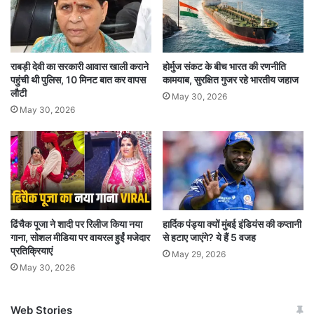
के बाद मनु को काफी आलोचना भी झेलनी पड़ी थी. लेकिन,
अच्छी बात ये है कि पेरिस से मनु भाकर खाली हाथ नहीं लौट
राबड़ी देवी का सरकारी आवास खाली कराने
होर्मुज संकट के बीच भारत की रणनीति
रहीं. उन्होंने पेरिस ओलंपिक में खुद के साथ-साथ भारत के
पहुंची थी पुलिस, 10 मिनट बात कर वापस
कामयाब, सुरक्षित गुजर रहे भारतीय जहाज
भी मेडल का अकाउंट खोल रखा है.
लौटी
May 30, 2026
May 30, 2026
ढिंचैक पूजा ने शादी पर रिलीज किया नया
हार्दिक पंड्या क्यों मुंबई इंडियंस की कप्तानी
गाना, सोशल मीडिया पर वायरल हुईं मजेदार
से हटाए जाएंगे? ये हैं 5 वजह
प्रतिक्रियाएं
May 29, 2026
May 30, 2026
Web Stories