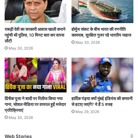
बहुत आसान बना दिया’.
मनु ने 2028 में होने वाले ओलंपिक खेलों के बारे में कहा कि,
राबड़ी देवी का सरकारी आवास खाली कराने
होर्मुज संकट के बीच भारत की रणनीति
मैं उसके लिए और ज्यादा मेहनत करुंगी अपनी तरफ से कोई
पहुंची थी पुलिस, 10 मिनट बात कर वापस
कामयाब, सुरक्षित गुजर रहे भारतीय जहाज
कसर नहीं छोडूंगी, बाकि देखिए कैसा होता है. मैं अपने तीन
लौटी
May 30, 2026
May 30, 2026
इवेंट में ही अपनी पूरी कोशिश करुंगी. मनु भाकर ने 10 मीटर
एयर पिस्टल इवेंट में ब्रॉन्ज मेडल और 10 मीटर एयर
पिस्टल मिश्रित इवेंट में भी ब्रॉन्ज मेडल अपने नाम किया
था.
ढिंचैक पूजा ने शादी पर रिलीज किया नया
हार्दिक पंड्या क्यों मुंबई इंडियंस की कप्तानी
गाना, सोशल मीडिया पर वायरल हुईं मजेदार
से हटाए जाएंगे? ये हैं 5 वजह
प्रतिक्रियाएं
May 29, 2026
May 30, 2026
Web Stories