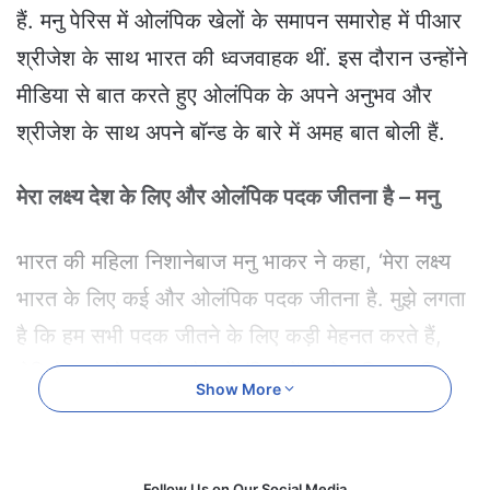
e
हैं. मनु पेरिस में ओलंपिक खेलों के समापन समारोह में पीआर
m
श्रीजेश के साथ भारत की ध्वजवाहक थीं. इस दौरान उन्होंने
a
i
मीडिया से बात करते हुए ओलंपिक के अपने अनुभव और
l
श्रीजेश के साथ अपने बॉन्ड के बारे में अमह बात बोली हैं.
मेरा लक्ष्य देश के लिए और ओलंपिक पदक जीतना है – मनु
भारत की महिला निशानेबाज मनु भाकर ने कहा, ‘मेरा लक्ष्य
भारत के लिए कई और ओलंपिक पदक जीतना है. मुझे लगता
है कि हम सभी पदक जीतने के लिए कड़ी मेहनत करते हैं,
लेकिन अगर ऐसा होता है (ओलंपिक में 2 से अधिक व्यक्तिगत
Show More
पदक जीतना) तो यह बहुत अच्छा होगा. मेरा लक्ष्य कड़ी
मेहनत करना और भविष्य में इस प्रदर्शन को बेहतर बनाना है.
मैंने अपने सभी इवेंट में कड़ी मेहनत की है. कड़ी मेहनत
Follow Us on Our Social Media