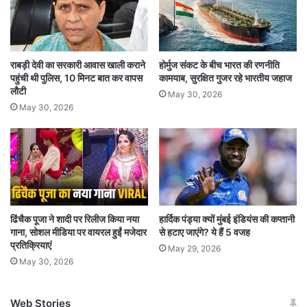
उनकी यह खासियत है कि वह प्रत्येक खिलाड़ी के बारे में हर
बात पर नजर रखते हैं’.
राबड़ी देवी का सरकारी आवास खाली कराने
होर्मुज संकट के बीच भारत की रणनीति
पिस्टल शूटर का मानना ​​है कि पीएम मोदी का दृष्टिकोण सिर्फ
पहुंची थी पुलिस, 10 मिनट बात कर वापस
कामयाब, सुरक्षित गुजर रहे भारतीय जहाज
जीत का जश्न मनाने तक नहीं है, बल्कि वह परिणाम की
लौटी
May 30, 2026
May 30, 2026
परवाह किए बिना हर एथलीट को प्रोत्साहित करने और
उसका समर्थन करने पर ध्यान केंद्रित करते हैं.
मनु ने पेरिस ओलंपिक में महिलाओं की 10 मीटर एयर पिस्टल
स्पर्धा में कांस्य पदक जीतकर अपना पहला पदक जीता,
ढिंचैक पूजा ने शादी पर रिलीज किया नया
हार्दिक पंड्या क्यों मुंबई इंडियंस की कप्तानी
जिसके बाद प्रधानमंत्री मोदी ने उनसे फोन पर बात की और
गाना, सोशल मीडिया पर वायरल हुईं मजेदार
से हटाए जाएंगे? ये हैं 5 वजह
उन्हें बधाई दी. इसके बाद मनु ने सरबजोत सिंह के साथ
प्रतिक्रियाएं
May 29, 2026
May 30, 2026
मिश्रित 10 मीटर एयर पिस्टल में कांस्य पदक जीता और
महिलाओं की 25 मीटर पिस्टल स्पर्धा में चौथे स्थान पर रहीं.
Web Stories