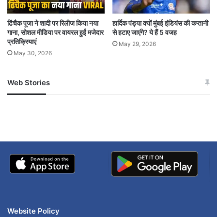
ढिंचैक पूजा ने शादी पर रिलीज किया नया
हार्दिक पंड्या क्यों मुंबई इंडियंस की कप्तानी
अंतिम विदाई
फिल्मी सितारे
मनोज कुमार
गाना, सोशल मीडिया पर वायरल हुईं मजेदार
से हटाए जाएंगे? ये हैं 5 वजह
प्रतिक्रियाएं
May 29, 2026
राजकीय सम्मान
श्रद्धांजलि
May 30, 2026
Web Stories
जम्मू-कश्मीर में बारिश से
सोनम ने ही राजा को दिया था
अपडेट
खाई में धक्का… आरोपियों ने
बताई सच्चाई
Website Policy