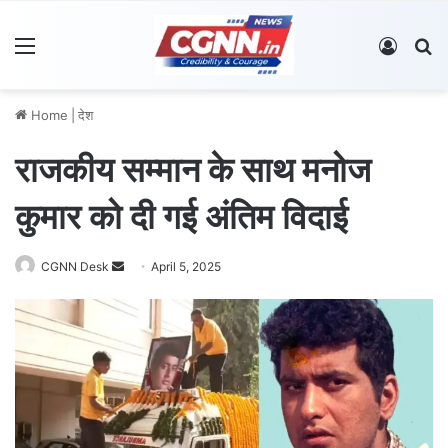
Menu
Log In
S
Home
|
देश
राजकीय सम्मान के साथ मनोज
कुमार को दी गई अंतिम विदाई
CGNN Desk
S
April 5, 2025
e
n
d
a
n
e
m