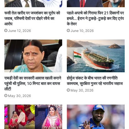
औपचारिकताएं शामिल होती हैं। यह सम्मान केंद्र या राज्य
रूसी तेल खरीद पर जयशंकर का यूरोप को
पहले अपाचे को गिराया फिर 21 ठिकानों पर
सरकार द्वारा दिया जाता है।
जवाब, पश्चिमी देशों पर दोहरे रवैये का
हमले… ईरान ने टुकड़े-टुकड़े कर दिए ट्रंप
आरोप
के तेवर
June 12, 2026
June 10, 2026
मनोज कुमार का करियर और सम्मान मनोज कुमार का असली
नाम हरिकिशन गिरि गोस्वामी था। वे 24 जुलाई 1937 को
जन्मे थे। उन्हें देशभक्ति फिल्मों के लिए विशेष पहचान मिली
और उन्हें “भारत कुमार” के नाम से पुकारा जाता था। उनके
शानदार करियर के लिए उन्हें पद्मश्री (1992) और दादा
राबड़ी देवी का सरकारी आवास खाली कराने
होर्मुज संकट के बीच भारत की रणनीति
साहब फाल्के पुरस्कार (2016) जैसे प्रतिष्ठित पुरस्कार
पहुंची थी पुलिस, 10 मिनट बात कर वापस
कामयाब, सुरक्षित गुजर रहे भारतीय जहाज
लौटी
May 30, 2026
मिले। इसके अलावा, उन्हें 7 फिल्मफेयर अवार्ड्स और
May 30, 2026
नेशनल अवार्ड भी मिले। मनोज कुमार की अदाकारी और
योगदान को हमेशा याद किया जाएगा, और उनकी फिल्मों का
असर हमेशा दर्शकों पर बना रहेगा।