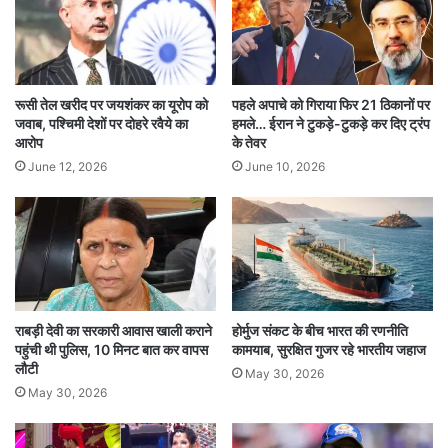
अय्यर ने कहा कि बचपन में उन्हें महात्मा गांधी से मिलने का
अवसर मिला था, जिसने उनके विचारों को प्रभावित किया।
वहीं, उन्होंने बताया कि उनके युवावस्था के वर्ष जवाहरलाल
रूसी तेल खरीद पर जयशंकर का यूरोप को
पहले अपाचे को गिराया फिर 21 ठिकानों पर
नेहरू के नेतृत्व में बीते, जिससे उनकी सोच नेहरूवादी बनी।
जवाब, पश्चिमी देशों पर दोहरे रवैये का
हमले… ईरान ने टुकड़े-टुकड़े कर दिए ट्रंप
आरोप
के तेवर
उन्होंने खुद को “राजीववादी” बताते हुए कहा कि राजीव गांधी
June 12, 2026
June 10, 2026
ने उन्हें प्रधानमंत्री कार्यालय में काम करने का अवसर दिया
और उनके कार्यों ने उन्हें प्रभावित किया।
केरल राजनीति पर भी बयान
राबड़ी देवी का सरकारी आवास खाली कराने
होर्मुज संकट के बीच भारत की रणनीति
अय्यर ने हाल ही में कहा था कि पिनराई विजयन केरल के
पहुंची थी पुलिस, 10 मिनट बात कर वापस
कामयाब, सुरक्षित गुजर रहे भारतीय जहाज
लौटी
मुख्यमंत्री बने रहेंगे। इस बयान से भी राजनीतिक हलकों में
May 30, 2026
May 30, 2026
चर्चा तेज हुई।