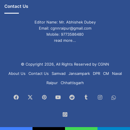
Contact Us
Editor Name: Mr. Abhishek Dubey
Email: cgnnraipur@gmail.com
Mobile: 9773586480
read more...
© Copyright 2026, All Rights Reserved by CGNN
About Us
Contact Us
Samvad
Jansampark
DPR
CM
Naxal
Raipur
Chhattisgarh
Facebook
X
Pinterest
YouTube
Reddit
Tumblr
Instagram
What
Chan
WhatsApp
Group