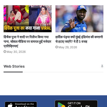
ढिंचैक पूजा ने शादी पर रिलीज किया नया
हार्दिक पंड्या क्यों मुंबई इंडियंस की कप्तानी
गाना, सोशल मीडिया पर वायरल हुईं मजेदार
से हटाए जाएंगे? ये हैं 5 वजह
प्रतिक्रियाएं
May 29, 2026
May 30, 2026
Web Stories
जम्मू-कश्मीर में बारिश से
सोनम ने ही राजा को दिया था
अपडेट
खाई में धक्का… आरोपियों ने
बताई सच्चाई