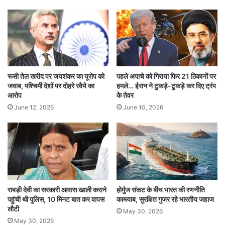
बैठक के अंत में मुख्यमंत्री ने साफ संदेश दिया कि कानून का
डर बना रहना चाहिए और जनता का न्याय पर भरोसा भी
मजबूत होना चाहिए।
रूसी तेल खरीद पर जयशंकर का यूरोप को
पहले अपाचे को गिराया फिर 21 ठिकानों पर
Maharashtra CM Fadnavis reviews law & order
जवाब, पश्चिमी देशों पर दोहरे रवैये का
हमले… ईरान ने टुकड़े-टुकड़े कर दिए ट्रंप
आरोप
के तेवर
महाराष्ट्र
June 12, 2026
June 10, 2026
राबड़ी देवी का सरकारी आवास खाली कराने
होर्मुज संकट के बीच भारत की रणनीति
पहुंची थी पुलिस, 10 मिनट बात कर वापस
कामयाब, सुरक्षित गुजर रहे भारतीय जहाज
लौटी
May 30, 2026
May 30, 2026