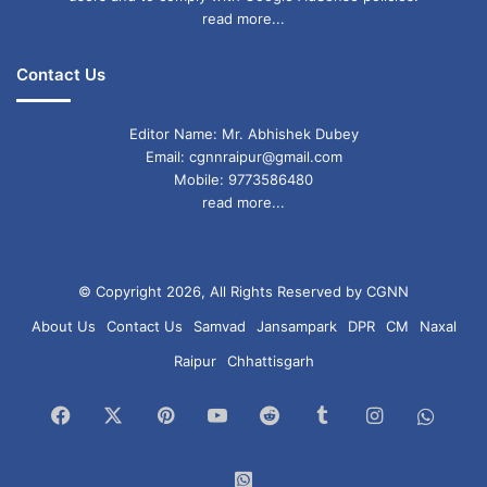
read more...
Contact Us
Editor Name: Mr. Abhishek Dubey
Email: cgnnraipur@gmail.com
Mobile: 9773586480
read more...
© Copyright 2026, All Rights Reserved by CGNN
About Us
Contact Us
Samvad
Jansampark
DPR
CM
Naxal
Raipur
Chhattisgarh
Facebook
X
Pinterest
YouTube
Reddit
Tumblr
Instagram
What
Chan
WhatsApp