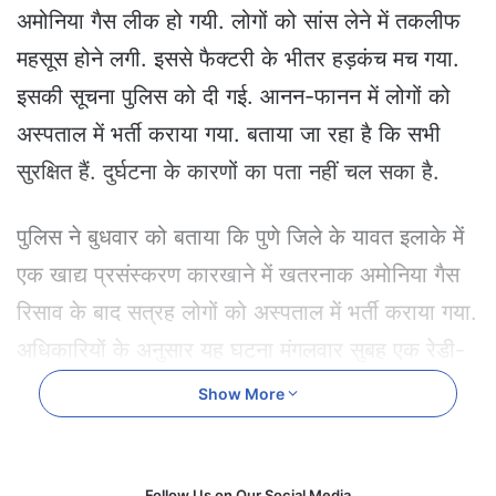
e
अमोनिया गैस लीक हो गयी. लोगों को सांस लेने में तकलीफ
m
महसूस होने लगी. इससे फैक्टरी के भीतर हड़कंच मच गया.
a
i
इसकी सूचना पुलिस को दी गई. आनन-फानन में लोगों को
l
अस्पताल में भर्ती कराया गया. बताया जा रहा है कि सभी
सुरक्षित हैं. दुर्घटना के कारणों का पता नहीं चल सका है.
पुलिस ने बुधवार को बताया कि पुणे जिले के यावत इलाके में
एक खाद्य प्रसंस्करण कारखाने में खतरनाक अमोनिया गैस
रिसाव के बाद सत्रह लोगों को अस्पताल में भर्ती कराया गया.
अधिकारियों के अनुसार यह घटना मंगलवार सुबह एक रेडी-
टू-ईट फूड प्रोसेसिंग यूनिट में हुई. अस्पताल में भर्ती लोगों में
Show More
से एक महिला को बेहतर देखभाल और निगरानी के लिए
फिलहाल गहन चिकित्सा इकाई (ICU) में रखा गया.
Follow Us on Our Social Media