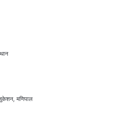
स्थान
ुकेशन, मणिपाल