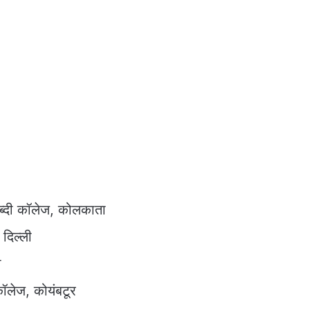
ाब्दी कॉलेज, कोलकाता
 दिल्ली
ा
ॉलेज, कोयंबटूर