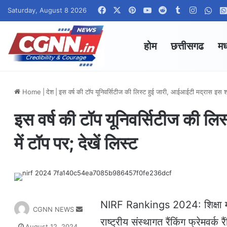
Facebook
X
Pinterest
YouTube
Reddit
Tumblr
Instagr
Wha
Saturday, August 8 2026
होम
छत्तीसगढ
मध
Home
|
देश
|
इस वर्ष की टॉप यूनिवर्सिटीज की लिस्ट हुई जारी, आईआईटी मद्रास इस श्रे
इस वर्ष की टॉप यूनिवर्सिटीज की लि
में टॉप पर; देखें लिस्ट
NIRF Rankings 2024: शिक्षा मंत्र
S
CGNN NEWS
e
राष्ट्रीय संस्थागत रैंकिंग फ्रेम
August 12, 2024