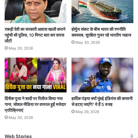
थी. तब से, पेट्रीसिया सिम्स इस परियोजना की प्रभारी हैं.
विश्व हाथी दिवस ने दुनिया भर में 100 हाथी संरक्षण संगठनों
के साथ काम करके दुनिया भर में अनगिनत लोगों के जीवन
राबड़ी देवी का सरकारी आवास खाली कराने
होर्मुज संकट के बीच भारत की रणनीति
को प्रभावित किया है. इस दिन बड़ी संख्या में लोगों का आना
पहुंची थी पुलिस, 10 मिनट बात कर वापस
कामयाब, सुरक्षित गुजर रहे भारतीय जहाज
लौटी
May 30, 2026
हाथी संरक्षण का समर्थन करने के लिए लोगों की वास्तविक
May 30, 2026
चिंता और प्रतिबद्धता को दर्शाता है.दांत के लिए हाथियों का
शिकार किया जाता है
हाथी दांत की वास्तविक कीमत के बारे में बढ़ती जागरूकता
के बावजूद, यह अनुमान लगाया गया है कि शिकारी अभी भी
ढिंचैक पूजा ने शादी पर रिलीज किया नया
हार्दिक पंड्या क्यों मुंबई इंडियंस की कप्तानी
गाना, सोशल मीडिया पर वायरल हुईं मजेदार
से हटाए जाएंगे? ये हैं 5 वजह
हर साल लगभग 20,000 हाथियों को उनके दांतों के लिए
प्रतिक्रियाएं
May 29, 2026
मारते हैं. हत्या का यह स्तर हाथियों की आनुवंशिकी को भी
May 30, 2026
बदल सकता है. जंगल में हाथी तेजी से छोटे दांतों के साथ या
Web Stories
यहां तक ​​कि बिना दांतों के पैदा होते हैं. यह कम से कम