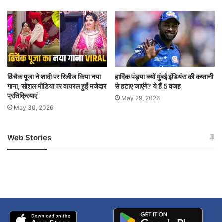
Budget Session 2025
economic survey:
nirmala sitaraman
ढिंचैक पूजा ने शादी पर रिलीज किया नया
हार्दिक पंड्या क्यों मुंबई इंडियंस की कप्तानी
गाना, सोशल मीडिया पर वायरल हुईं मजेदार
से हटाए जाएंगे? ये हैं 5 वजह
प्रतिक्रियाएं
May 29, 2026
May 30, 2026
Web Stories
जम्मू-कश्मीर में बारिश से
सोनम ने ही राजा को दिया था
अपडेट
खाई में धक्का… आरोपियों ने
बताई सच्चाई