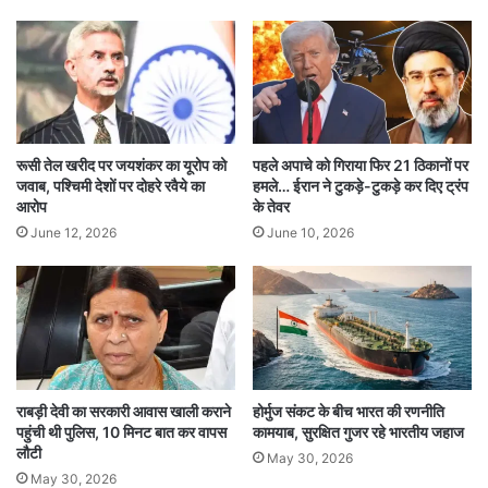
और रोजगार जैसे महत्वपूर्ण आंकड़ों के बारे में विस्तार से
बताया जाता है।और ये इकोनॉमिक सर्वे को बजट से एक दिन
पहले पेश किया जाता है।
यह इकोनॉमिक सर्वे चालू वित्त वर्ष में इकोनॉमी की परफॉर्मेंस
के आकलन के साथ देश के सामने आने वाली चुनौतियों को
रूसी तेल खरीद पर जयशंकर का यूरोप को
पहले अपाचे को गिराया फिर 21 ठिकानों पर
जवाब, पश्चिमी देशों पर दोहरे रवैये का
हमले… ईरान ने टुकड़े-टुकड़े कर दिए ट्रंप
बयां करता है। केंद्रीय बजट से पहले संसद में पेश होने वाला
आरोप
के तेवर
June 12, 2026
June 10, 2026
इकोनॉमिक सर्वे सुधारों और विकास का खाका भी प्रदान
करता है। मुख्य आर्थिक सलाहकार वी अनंत नागेश्वरन के
नेतृत्व वाली टीम ने इस सर्वे को तैयार किया है। यह अगले
वित्त वर्ष के लिए दिशा प्रदान करने के अलावा अर्थव्यवस्था
और विभिन्न क्षेत्रों में विकास की रूपरेखा को बयां करता है।
राबड़ी देवी का सरकारी आवास खाली कराने
होर्मुज संकट के बीच भारत की रणनीति
पहुंची थी पुलिस, 10 मिनट बात कर वापस
कामयाब, सुरक्षित गुजर रहे भारतीय जहाज
लौटी
May 30, 2026
May 30, 2026