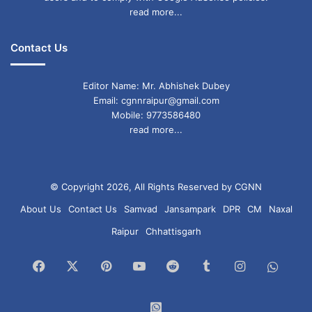
read more...
Contact Us
Editor Name: Mr. Abhishek Dubey
Email: cgnnraipur@gmail.com
Mobile: 9773586480
read more...
© Copyright 2026, All Rights Reserved by CGNN
About Us
Contact Us
Samvad
Jansampark
DPR
CM
Naxal
Raipur
Chhattisgarh
Facebook
X
Pinterest
YouTube
Reddit
Tumblr
Instagram
What
Chan
WhatsApp