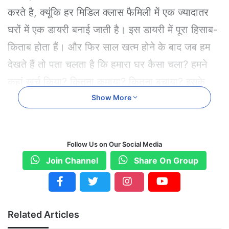
करते है, क्यूंकि हर मिडिल क्लास फैमिली में एक ज्यादातर
घरों में एक डायरी बनाई जाती है। इस डायरी में पूरा हिसाब-
किताब होता हैं। और फिर साल खत्म होने के बाद जब हम
देखते हैं तो पता चलता है कि हमारा घर कैसा चला? हमने
कहां खर्च किया? कितना कमाया? कितना बचाया? इसके
आधार पर फिर हम तय करते हैं कि हमें आने वाले साल में
Show More
किस तरह खर्च करना है? बचत कितनी करनी है? हमारी
हालत कैसी रहेगी? ठीक हमारे घर की डायरी की तरह ही
Follow Us on Our Social Media
होता है इकोनॉमिक सर्वे। इससे पता चलता है कि हमारे देश
Join Channel
Share On Group
की अर्थव्यवस्था की हालत कैसी है? इकोनॉमिक सर्वे में बीते
साल का हिसाब-किताब और आने वाले साल के लिए सुझाव
होता , चुनौतियां और समाधान का जिक्र रहता है।
Related Articles
इकोनॉमिक सर्वे में जीडीपी ग्रोथ, महंगाई दर, वित्तीय घाटे