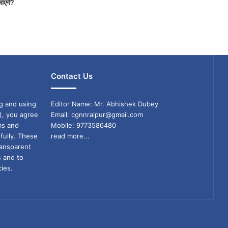
जाएंगे?
Contact Us
g and using
Editor Name: Mr. Abhishek Dubey
), you agree
Email: cgnnraipur@gmail.com
ms and
Mobile: 9773586480
fully. These
read more...
ransparent
s and to
ies.