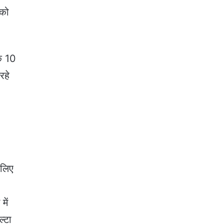
 को
कि 10
रहे
 लिए
में
ल्टा