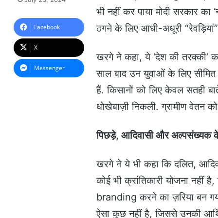
n
भी नहीं कर पाया मोदी सरकार का
d
a
ठगने के लिए आधी-अधूरी “रेवड़ियां
Facebook
n
e
X
m
खरगे ने कहा, ये ‘देश की तरक्की’ 
a
Messenger
साल बाद उन युवाओं के लिए सीमित घो
i
l
हैं. किसानों को लिए केवल सतही बा
धोखेबाज़ी निकली. ग्रामीण वेतन को
पिछड़े, आदिवासी और अल्पसंख्यक क
खरगे ने ये भी कहा कि दलित, आदिवास
कोई भी क्रांतिकारी योजना नहीं है,
branding करने का ज़रिया बन गया 
ऐसा कुछ नहीं है, जिससे उनकी आर्थि