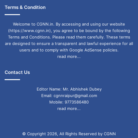
विभाग की जिम्मेदारी सीएम योगी आदित्यनाथ के पास है.
Terms & Condition
राजनीतिक विश्लेषकों की मानें तो केशव प्रसाद मौर्य ने अब
Welcome to CGNN.in. By accessing and using our website
खुलकर मोर्चा खोल दिया है, जिस तरह से उन्होंने सूचना मांगी
(https://www.cgnn.in), you agree to be bound by the following
है, उसके राजनीतिक मकसद को भी समझा जा सकता
Terms and Conditions. Please read them carefully. These terms
are designed to ensure a transparent and lawful experience for all
है.नियुक्ति एवं कार्मिक विभाग सीएम के पास है. ऐसे में उनके
users and to comply with Google AdSense policies.
read more...
मंजूरी के बिना ना तो कोई शासनादेश लागू हो सकता है और
ना ही कोई सूचना जारी हो सकती है. केशव प्रसाद मौर्य ने
Contact Us
संविदा भर्ती में ओबीसी, दलित के आरक्षण का मुद्दा उठाकर
बड़ा सियासी दांव चल दिया है, जिसे लेकर बीजेपी के सहयोगी
Editor Name: Mr. Abhishek Dubey
Email: cgnnraipur@gmail.com
दल भी सवाल खड़े कर रहे हैं.
Mobile: 9773586480
read more...
आरक्षण के मुद्दे पर विपक्ष के सुर से सुर मिलाए
वरिष्ठ पत्रकार सिद्धार्थ कलहंस कहते हैं कि केशव प्रसाद
© Copyright 2026, All Rights Reserved by CGNN