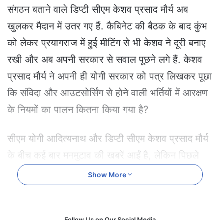
e
संगठन बताने वाले डिप्टी सीएम केशव प्रसाद मौर्य अब
m
खुलकर मैदान में उतर गए हैं. कैबिनेट की बैठक के बाद कुंभ
a
i
को लेकर प्रयागराज में हुई मीटिंग से भी केशव ने दूरी बनाए
l
रखी और अब अपनी सरकार से सवाल पूछने लगे हैं. केशव
प्रसाद मौर्य ने अपनी ही योगी सरकार को पत्र लिखकर पूछा
कि संविदा और आउटसोर्सिंग से होने वाली भर्तियों में आरक्षण
के नियमों का पालन कितना किया गया है?
सीएम योगी आदित्यनाथ और डिप्टी सीएम केशव प्रसाद मौर्य
के बीच कई बार मनमुटाव की खबरें आईं है, लेकिन पिछले
सात सालों में पहली बार केशव ने फ्रंटफुट पर उतरकर मोर्चा
Show More
खोल दिया है. सरकारी विभागों में संविदा और आउटसोर्सिंग से
हुई नियुक्तियों को लेकर केशव मौर्य ने 15 जुलाई को नियुक्ति
Follow Us on Our Social Media