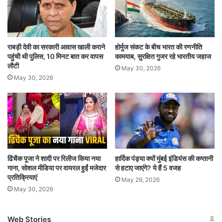
ओबीसी वर्ग के अभ्यर्थी आंदोलन कर रहे हैं. ऐसे में इसका
पालन कर लिया जाना चाहिए.
राबड़ी देवी का सरकारी आवास खाली कराने
होर्मुज संकट के बीच भारत की रणनीति
यूपी में 2017 में बीजेपी की सरकार बनने के बाद से 2023
पहुंची थी पुलिस, 10 मिनट बात कर वापस
कामयाब, सुरक्षित गुजर रहे भारतीय जहाज
तक संविदा से 56 हजार 491 और आउटसोर्सिंग से 2 लाख
लौटी
May 30, 2026
May 30, 2026
75 हजार 497 भर्तियां सरकारी विभागों में की गई हैं. इसके
अलावा विभिन्न निकायों में 1 लाख 7 हजार 936 कर्मचारी
आउटसोर्सिंग से रखे गए हैं. केशव प्रसाद ने 16 अगस्त,
2023 को भी नियुक्ति एवं कार्मिक विभाग को पत्र लिखकर
संविदा और आउटसोर्सिंग नियुक्ति में आरक्षण के नियमों का
ढिंचैक पूजा ने शादी पर रिलीज किया नया
हार्दिक पंड्या क्यों मुंबई इंडियंस की कप्तानी
पालन नहीं होने पर आपत्ति जताई थी. इसे लेकर अब दोबारा
गाना, सोशल मीडिया पर वायरल हुईं मजेदार
से हटाए जाएंगे? ये हैं 5 वजह
प्रतिक्रियाएं
May 29, 2026
से उन्होंने सूचना मांगी है.
May 30, 2026
नियुक्ति एवं कार्मिक विभाग सीएम के पास
Web Stories