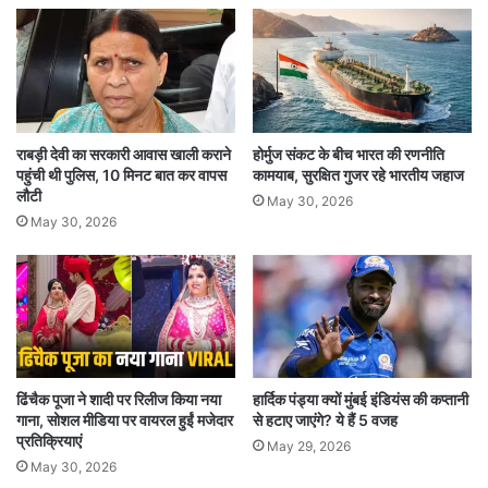
दावा है कि शब्बीर शाह जमात-उद-दावा के प्रमुख हाफिज
सईद के भी संपर्क में था. जमात-उद-दावा पर संयुक्त राष्ट्र
प्रतिबंध लगा चुका है. वह मोहम्मद शफी शायर के संपर्क में
भी था, जो जम्मू की जेल से निकलने के बाद अपने परिवार
समेत पाकिस्तान भाग गया था. शब्बीर शाह फिलहाल तिहाड़
राबड़ी देवी का सरकारी आवास खाली कराने
होर्मुज संकट के बीच भारत की रणनीति
पहुंची थी पुलिस, 10 मिनट बात कर वापस
कामयाब, सुरक्षित गुजर रहे भारतीय जहाज
जेल में दो मामलों में जेल में बंद है. उसके खिलाफ एक मामला
लौटी
May 30, 2026
टेरर फंडिंग का है और दूसरा मनी लॉड्रिंग का.
May 30, 2026
ढिंचैक पूजा ने शादी पर रिलीज किया नया
हार्दिक पंड्या क्यों मुंबई इंडियंस की कप्तानी
गाना, सोशल मीडिया पर वायरल हुईं मजेदार
से हटाए जाएंगे? ये हैं 5 वजह
प्रतिक्रियाएं
May 29, 2026
May 30, 2026