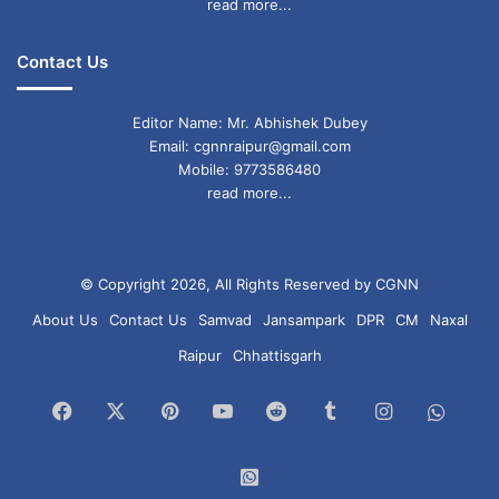
read more...
Contact Us
Editor Name: Mr. Abhishek Dubey
Email: cgnnraipur@gmail.com
Mobile: 9773586480
read more...
© Copyright 2026, All Rights Reserved by CGNN
About Us
Contact Us
Samvad
Jansampark
DPR
CM
Naxal
Raipur
Chhattisgarh
Facebook
X
Pinterest
YouTube
Reddit
Tumblr
Instagram
What
Chan
WhatsApp