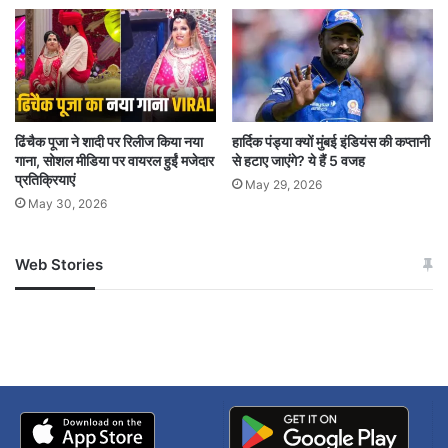
ढिंचैक पूजा ने शादी पर रिलीज किया नया
हार्दिक पंड्या क्यों मुंबई इंडियंस की कप्तानी
गाना, सोशल मीडिया पर वायरल हुईं मजेदार
से हटाए जाएंगे? ये हैं 5 वजह
प्रतिक्रियाएं
May 29, 2026
May 30, 2026
Web Stories
जम्मू-कश्मीर में बारिश से
सोनम ने ही राजा को दिया था
अपडेट
खाई में धक्का… आरोपियों ने
बताई सच्चाई