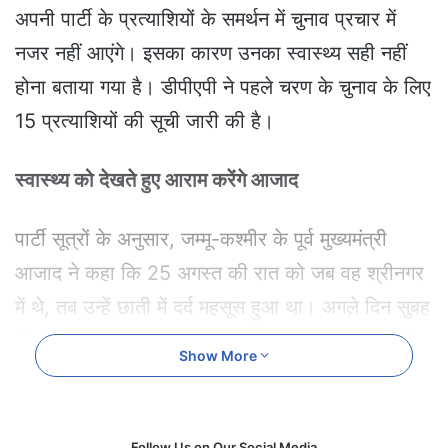
e
अपनी पार्टी के प्रत्याशियों के समर्थन में चुनाव प्रचार में
m
नजर नहीं आएंगे। इसका कारण उनका स्वास्थ्य सही नहीं
a
i
होना बताया गया है। डीपीएपी ने पहले चरण के चुनाव के लिए
l
15 प्रत्याशियों की सूची जारी की है।
स्वास्थ्य को देखते हुए आराम करेंगे आजाद
पार्टी सूत्रों के अनुसार, जम्मू-कश्मीर के पूर्व मुख्यमंत्री
आजाद ने कहा कि 25 अगस्त की रात को जब वह श्रीनगर
में थे, तब उन्हें छाती में दर्द महसूस हुआ था। अगले दिन सुबह
में वह अपना इलाज करवाने के लिए दिल्ली चले गए। वह दो
Show More
दिन तक एम्स अस्पताल दिल्ली में भर्ती रहे। डाक्टरों ने
फिलहाल उन्हें कोई खतरा नहीं बताया है, लेकिन वह स्वास्थ्य
संबंधी मुद्दों को देखते हुए विश्राम कर रहे हैं।
Follow Us on Our Social Media