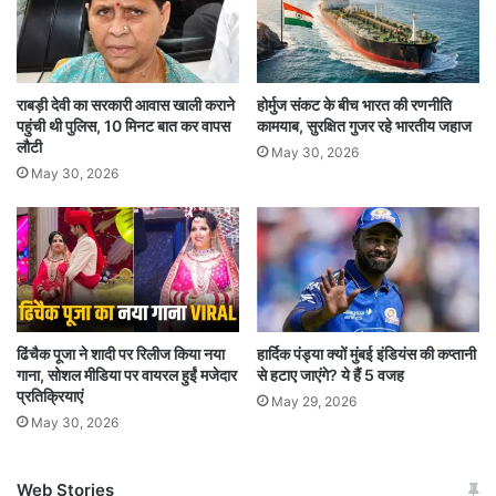
आजाद ने कहा कि उन्हें यह अफसोस है कि वह अपनी पार्टी
के उम्मीदवारों के पक्ष में चुनाव प्रचार नहीं कर पाएंगे। उन्होंने
राबड़ी देवी का सरकारी आवास खाली कराने
होर्मुज संकट के बीच भारत की रणनीति
पहुंची थी पुलिस, 10 मिनट बात कर वापस
कामयाब, सुरक्षित गुजर रहे भारतीय जहाज
अपने साथियों (जिन्होंने अपने नामांकन पत्र दाखिल किए) से
लौटी
May 30, 2026
कहा कि वे मूल्यांकन करें कि वह उनकी गैर मौजूदगी में चुनाव
May 30, 2026
प्रक्रिया में भाग ले सकते हैं। अगर वे उनकी (आजाद) गैर
मौजूदगी को चुनाव प्रचार पर असर समझते हैं तो वह अपना
नाम वापस लेने के लिए स्वतंत्र हैं।
ढिंचैक पूजा ने शादी पर रिलीज किया नया
हार्दिक पंड्या क्यों मुंबई इंडियंस की कप्तानी
गाना, सोशल मीडिया पर वायरल हुईं मजेदार
से हटाए जाएंगे? ये हैं 5 वजह
प्रतिक्रियाएं
May 29, 2026
May 30, 2026
Web Stories