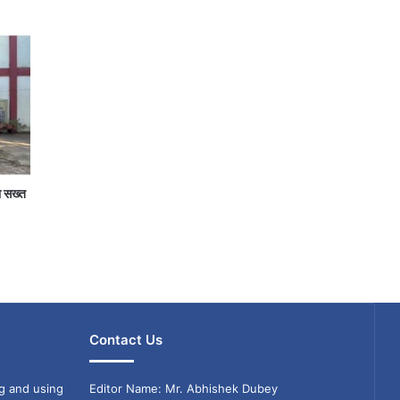
ा सख्त
Contact Us
g and using
Editor Name: Mr. Abhishek Dubey