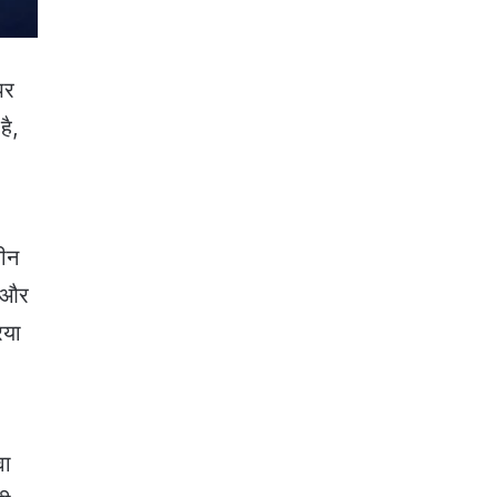
पर
है,
बीन
ं और
िया
वा