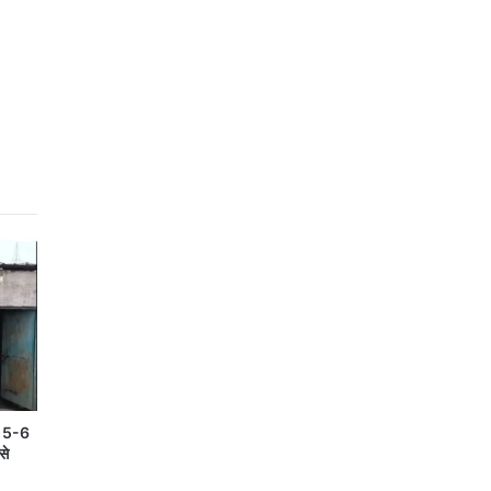
ें 5-6
से