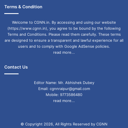
39 हजार लोगों ने किया विरोध
Terms & Condition
ट्रंप के इस दौरे का अमेरिका सड़को पर करीब 39 हजार
Welcome to CGNN.in. By accessing and using our website
लोगों ने विरोध किया. लोगों की भीड़ ने वाशिंगटन की सड़कों
(https://www.cgnn.in), you agree to be bound by the following
घेर लिया. प्रदर्शनकारियों के हाथों में फिलिस्तीनी झंडे और
Terms and Conditions. Please read them carefully. These terms
are designed to ensure a transparent and lawful experience for all
तख्तियां थी, जिन पर जंग रुकवाने जैसे नारे लिखे थे.
users and to comply with Google AdSense policies.
read more...
प्रदर्शनकारियों ने सात अक्टूबर को इजराइल पर हमले के
बाद बंधक बनाए गए इजराइली और अमेरिकी बंधकों को
Contact Us
छुड़ाने में नेतन्याहू की नाकामी की निंदा की. पुलिस ने
राजधानी वाशिंगटन की ओर बढ़ रही प्रदर्शनकारियों की भीड़
Editor Name: Mr. Abhishek Dubey
Email: cgnnraipur@gmail.com
को रोकने के लिए मिर्च स्प्रे और हल्के बल का भी इस्तेमाल
Mobile: 9773586480
read more...
किया.
© Copyright 2026, All Rights Reserved by CGNN