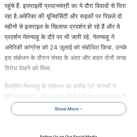
e
पहुंचे हैं. इजराइली प्रधानमंत्री का ये दौरा विवादों से घिरा
m
रहा है.अमेरिका की यूनिवर्सिटी और सड़कों पर पिछले दो
a
i
महीनों से इजराइल के खिलाफ प्रदर्शन हो रहे हैं और ये
l
प्रदर्शन नेतन्याहू के दौरे पर भी जारी रहे. नेतन्याहू ने
अमेरिकी कांग्रेस को 24 जुलाई को संबोधित किया. उनके
इस संबोधन के दौरान संसद के अंदर और बाहर दोनों जगह
विरोध देखने को मिला.
बेंजामिन नेतन्याहू के संबोधन का करीब 50 सांसदों ने
बहिष्कार किया. वहीं, हजारों लोगों ने विरोध प्रदर्शन करते
हुए देश की राजधानी वाशिंगटन की ओर मार्च किया. नेतन्याहू
Show More
ने अपने पूरे संबोधन के दौरान गाजा में जारी युद्ध का बचाव
किया और अमेरिकी प्रदर्शनकारियों की निंदा की, इसके
Follow Us on Our Social Media