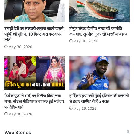
करते हुए कहा कि वे लोग इजराइल विरोधियों की मदद कर
रहे हैं. नेतन्याहू के संबोधन में कई सांसदों ने ताली बजाई
लेकिन डेमोक्रेटिक पार्टी के प्रमुख सांसदों ने ऐसा नहीं
राबड़ी देवी का सरकारी आवास खाली कराने
होर्मुज संकट के बीच भारत की रणनीति
पहुंची थी पुलिस, 10 मिनट बात कर वापस
कामयाब, सुरक्षित गुजर रहे भारतीय जहाज
किया. इस दौरान हमास से छुड़ाए गए एक इजराइली बंधक
लौटी
May 30, 2026
नोआ अरगामानी भी उपस्थित रही.
May 30, 2026
कई बड़े सांसदों ने किया विरोध
डेमोक्रेटिक पार्टी के 50 से अधिक सांसदों और निर्दलीय
सांसद बर्नी सैंडर्स ने नेतन्याहू के संबोधन का बहिष्कार किया.
ढिंचैक पूजा ने शादी पर रिलीज किया नया
हार्दिक पंड्या क्यों मुंबई इंडियंस की कप्तानी
उप राष्ट्रपति कमला हैरिस भी उनके इस संबोधन में हिस्सा
गाना, सोशल मीडिया पर वायरल हुईं मजेदार
से हटाए जाएंगे? ये हैं 5 वजह
प्रतिक्रियाएं
नहीं ले पाई, उनके उपस्थित न होने का कारण पूर्व निर्धारित
May 29, 2026
May 30, 2026
कार्यक्रम को बताया गया है. डेमोक्रेटिक पार्टी की सांसद
पैटी मरे, मिशिगन से डेमोक्रेटिक पार्टी की सांसद रशीदा
Web Stories