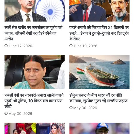
राष्ट्र ने भी इस क्षेत्र में राहत कार्य शुरू कर दिए हैं।
ट्रंप ने शांति सम्मेलन में कहा कि इस समझौते ने क्षेत्रीय
रूसी तेल खरीद पर जयशंकर का यूरोप को
पहले अपाचे को गिराया फिर 21 ठिकानों पर
सहयोग की नई राह खोली है। उन्होंने इजराइल के
जवाब, पश्चिमी देशों पर दोहरे रवैये का
हमले… ईरान ने टुकड़े-टुकड़े कर दिए ट्रंप
आरोप
के तेवर
प्रधानमंत्री बेंजामिन नेतन्याहू की सराहना की और कहा कि
June 12, 2026
June 10, 2026
दुनिया अब फिर से इजराइल से प्यार कर रही है। साथ ही
उन्होंने ईरान पर भी निशाना साधा और दावा किया कि उसके
परमाणु ठिकानों पर हुए अमेरिकी हमलों ने उसके परमाणु
कार्यक्रम को खत्म कर दिया।
राबड़ी देवी का सरकारी आवास खाली कराने
होर्मुज संकट के बीच भारत की रणनीति
इस ऐतिहासिक डील के पांच बड़े संदेशों में ट्रंप ने कहा —
पहुंची थी पुलिस, 10 मिनट बात कर वापस
कामयाब, सुरक्षित गुजर रहे भारतीय जहाज
लौटी
“यह आस्था, उम्मीद और ईश्वर के युग की शुरुआत है।”
May 30, 2026
May 30, 2026
उन्होंने फिलिस्तीनियों से स्थिरता और विकास पर ध्यान देने
की अपील की। इस समझौते से न केवल गाजा में युद्ध का अंत