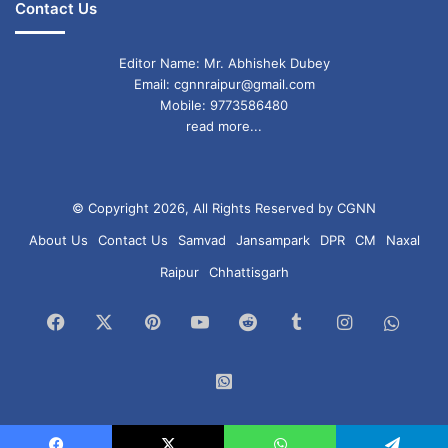
Contact Us
Editor Name: Mr. Abhishek Dubey
Email: cgnnraipur@gmail.com
Mobile: 9773586480
read more...
© Copyright 2026, All Rights Reserved by CGNN
About Us
Contact Us
Samvad
Jansampark
DPR
CM
Naxal
Raipur
Chhattisgarh
Facebook
X
Pinterest
YouTube
Reddit
Tumblr
Instagram
What
Chan
WhatsApp
Group