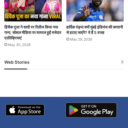
हुआ है बल्कि एक नए, शांतिपूर्ण और समृद्ध मध्य पूर्व के सपने
की शुरुआत भी हो गई है।
ढिंचैक पूजा ने शादी पर रिलीज किया नया
हार्दिक पंड्या क्यों मुंबई इंडियंस की कप्तानी
गाना, सोशल मीडिया पर वायरल हुईं मजेदार
से हटाए जाएंगे? ये हैं 5 वजह
5 big messages from landmark Gaza peace
प्रतिक्रियाएं
May 29, 2026
deal in Egypt
May 30, 2026
Israel-Palestinian War ends
Web Stories
जम्मू-कश्मीर में बारिश से
सोनम ने ही राजा को दिया था
अपडेट
खाई में धक्का… आरोपियों ने
बताई सच्चाई