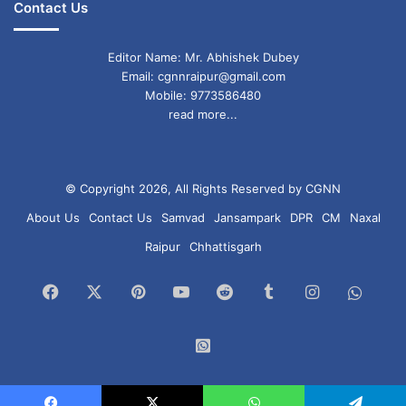
Contact Us
Editor Name: Mr. Abhishek Dubey
Email: cgnnraipur@gmail.com
Mobile: 9773586480
read more...
© Copyright 2026, All Rights Reserved by CGNN
About Us
Contact Us
Samvad
Jansampark
DPR
CM
Naxal
Raipur
Chhattisgarh
Facebook
X
Pinterest
YouTube
Reddit
Tumblr
Instagram
What
Chan
WhatsApp
Group