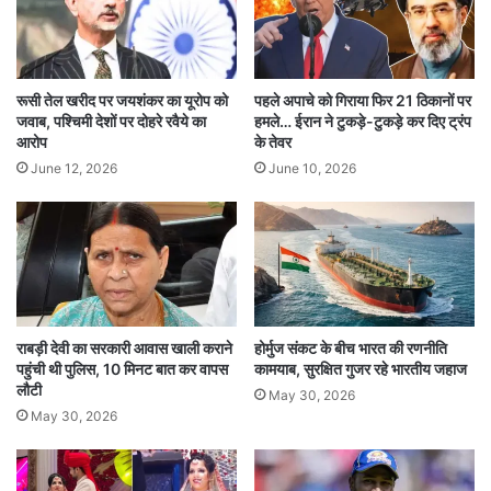
में एक सैन्य परिसर के पास विस्फोट हुआ था, जिसके बाद
इलाके को पूरी तरह सील कर दिया गया।
रूसी तेल खरीद पर जयशंकर का यूरोप को
पहले अपाचे को गिराया फिर 21 ठिकानों पर
अली शादमानी को हाल ही में ईरानी सेना का चीफ ऑफ
जवाब, पश्चिमी देशों पर दोहरे रवैये का
हमले… ईरान ने टुकड़े-टुकड़े कर दिए ट्रंप
आरोप
के तेवर
स्टाफ नियुक्त किया गया था। वह इस्लामिक रिवोल्यूशनरी
June 12, 2026
June 10, 2026
गार्ड कॉर्प्स (IRGC) के वरिष्ठ कमांडर भी रह चुके थे और
उन्हें कट्टरपंथी सैन्य रणनीतियों के लिए जाना जाता था।
IDF द्वारा इस प्रकार के ऑपरेशन की यह पहली सार्वजनिक
स्वीकारोक्ति है जिसमें ईरान की राजधानी के भीतर कार्रवाई
राबड़ी देवी का सरकारी आवास खाली कराने
होर्मुज संकट के बीच भारत की रणनीति
की गई हो। यह घटना मध्य-पूर्व में पहले से जारी तनाव को
पहुंची थी पुलिस, 10 मिनट बात कर वापस
कामयाब, सुरक्षित गुजर रहे भारतीय जहाज
लौटी
और बढ़ा सकती है। विशेषज्ञों का मानना है कि आने वाले
May 30, 2026
May 30, 2026
दिनों में क्षेत्र में जवाबी कार्रवाई की संभावना से इनकार नहीं
किया जा सकता।