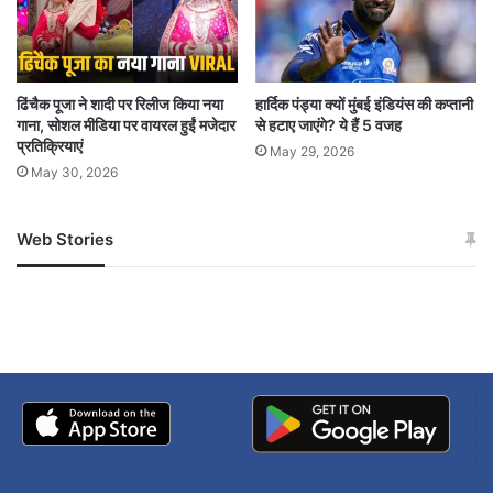
IDF claims
ढिंचैक पूजा ने शादी पर रिलीज किया नया
हार्दिक पंड्या क्यों मुंबई इंडियंस की कप्तानी
Iranian Chief of Staff Ali Shadmani killed in
गाना, सोशल मीडिया पर वायरल हुईं मजेदार
से हटाए जाएंगे? ये हैं 5 वजह
Israeli strike in Tehran
प्रतिक्रियाएं
May 29, 2026
May 30, 2026
Web Stories
जम्मू-कश्मीर में बारिश से
सोनम ने ही राजा को दिया था
अपडेट
खाई में धक्का… आरोपियों ने
बताई सच्चाई