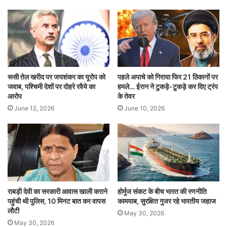
सुरक्षाबलों ने बताया कि नक्सलियों के शव जंगल में पड़े हुए हैं
और इलाके में आईईडी लगाए होने का खतरा है, इसलिए रात
में सर्च ऑपरेशन नहीं चलाया जा सका। मुठभेड़ में बालकृष्ण
रूसी तेल खरीद पर जयशंकर का यूरोप को
पहले अपाचे को गिराया फिर 21 ठिकानों पर
और उसके साथियों के मारे जाने को सुरक्षा एजेंसियों ने बड़ी
जवाब, पश्चिमी देशों पर दोहरे रवैये का
हमले… ईरान ने टुकड़े-टुकड़े कर दिए ट्रंप
आरोप
के तेवर
सफलता माना है, क्योंकि वह दो दशकों से अधिक समय से
June 12, 2026
June 10, 2026
नक्सली गतिविधियों का बड़ा चेहरा था।
1 crore prize Balkrishna killed
Central Committee Naxal death
राबड़ी देवी का सरकारी आवास खाली कराने
होर्मुज संकट के बीच भारत की रणनीति
Chhattisgarh Naxal operation
पहुंची थी पुलिस, 10 मिनट बात कर वापस
कामयाब, सुरक्षित गुजर रहे भारतीय जहाज
लौटी
May 30, 2026
Dhamtari-Gariaband Naxal activity
May 30, 2026