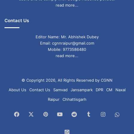
read more...
Contact Us
Editor Name: Mr. Abhishek Dubey
Email: cgnnraipur@gmail.com
Mobile: 9773586480
read more...
© Copyright 2026, All Rights Reserved by CGNN
About Us
Contact Us
Samvad
Jansampark
DPR
CM
Naxal
Raipur
Chhattisgarh
Facebook
X
Pinterest
YouTube
Reddit
Tumblr
Instagram
What
Chan
WhatsApp