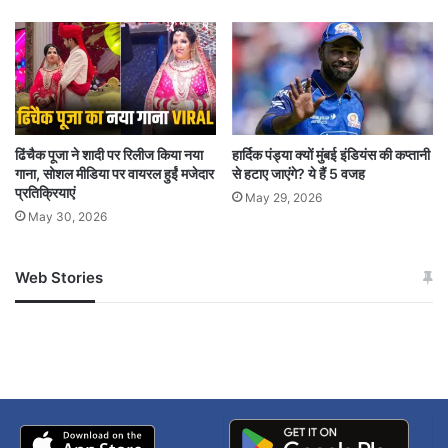
Gariaband Naxal encounter
Modem Balkrishna encounter
Odisha State Committee Secretary
STF and Cobra operation
ढिंचैक पूजा ने शादी पर रिलीज किया नया
हार्दिक पंड्या क्यों मुंबई इंडियंस की कप्तानी
गाना, सोशल मीडिया पर वायरल हुईं मजेदार
से हटाए जाएंगे? ये हैं 5 वजह
प्रतिक्रियाएं
Sugar patient Naxal leader
May 29, 2026
May 30, 2026
Surrendered Naxal guard Kailash
Web Stories
जम्मू-कश्मीर में बारिश से
सोनम ने ही राजा को दिया था
अपडेट
खाई में धक्का… आरोपियों ने
बताई सच्चाई