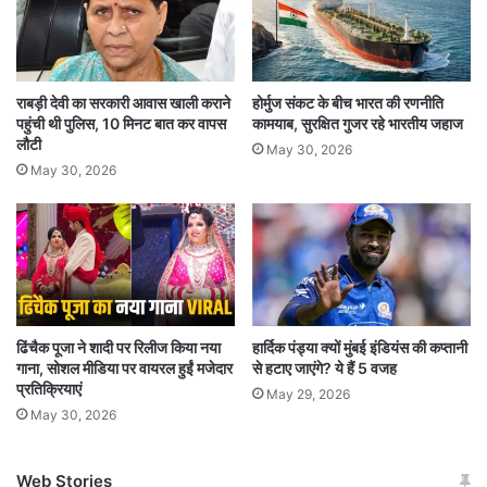
बांग्लादेश की पूर्व पीएम शेख हसीना अभी राजनीति संरक्षण के
तहत भारत में हैं.
राबड़ी देवी का सरकारी आवास खाली कराने
होर्मुज संकट के बीच भारत की रणनीति
बांग्लादेश में इस समय 12000 से 13000 भारतीय हैं. अभी
पहुंची थी पुलिस, 10 मिनट बात कर वापस
कामयाब, सुरक्षित गुजर रहे भारतीय जहाज
वहां की स्थिति इतनी भयावह नहीं है कि केंद्र सरकार वहां से
लौटी
May 30, 2026
May 30, 2026
अपने नागरिकों को निकालने की मुहिम शुरू करे
ढिंचैक पूजा ने शादी पर रिलीज किया नया
हार्दिक पंड्या क्यों मुंबई इंडियंस की कप्तानी
गाना, सोशल मीडिया पर वायरल हुईं मजेदार
से हटाए जाएंगे? ये हैं 5 वजह
प्रतिक्रियाएं
May 29, 2026
May 30, 2026
Web Stories