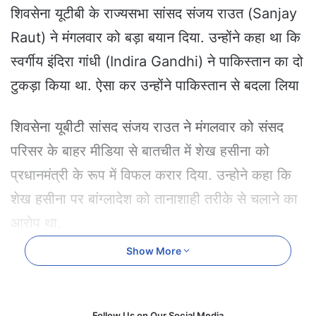
e
शिवसेना यूटीबी के राज्यसभा सांसद संजय राउत (Sanjay
m
Raut) ने मंगलवार को बड़ा बयान दिया. उन्होंने कहा था कि
a
i
स्वर्गीय इंदिरा गांधी (Indira Gandhi) ने पाकिस्तान का दो
l
टुकड़ा किया था. ऐसा कर उन्होंने पाकिस्तान से बदला लिया
शिवसेना यूबीटी सांसद संजय राउत ने मंगलवार को संसद
परिसर के बाहर मीडिया से बातचीत में शेख हसीना को
प्रधानमंत्री के रूप में विफल करार दिया. उन्होने कहा कि
शेख हसीना पर बांग्लादेश को तानाशाही तरीके से चलाने का
आरोप था.
Show More
संजय राउत का यह बयान बांग्लादेश में तख्तापलट के एक
दिन बाद आया है. दरअसल, बांग्लादेश के ‘आयरन लेडी’ के
नाम से लोकप्रिय शेख हसीना को आरक्षण विरोधी प्रदर्शन
Follow Us on Our Social Media