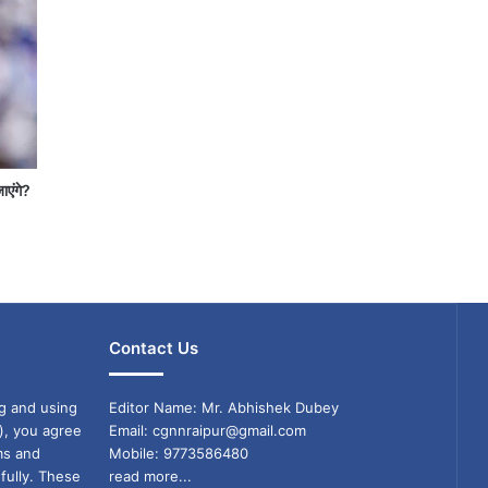
जाएंगे?
Contact Us
g and using
Editor Name: Mr. Abhishek Dubey
), you agree
Email: cgnnraipur@gmail.com
ms and
Mobile: 9773586480
fully. These
read more...