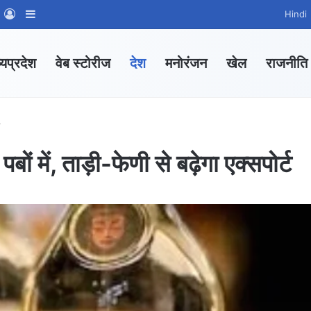
m
sApp Channel
WhatsApp Group
Log In
Sidebar
Hindi
्यप्रदेश
वेब स्टोरीज
देश
मनोरंजन
खेल
राजनीति
ट
ों में, ताड़ी-फेणी से बढ़ेगा एक्सपोर्ट