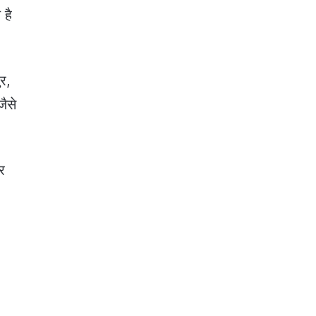
 है
ुर,
जैसे
र