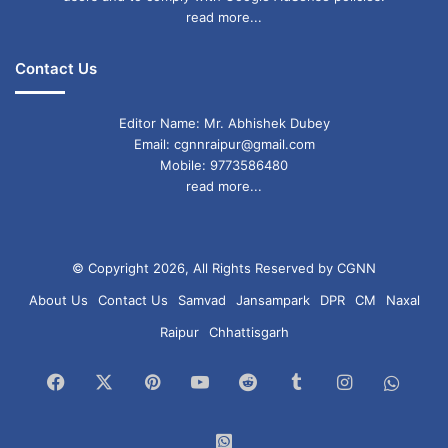
read more...
Contact Us
Editor Name: Mr. Abhishek Dubey
Email: cgnnraipur@gmail.com
Mobile: 9773586480
read more...
© Copyright 2026, All Rights Reserved by CGNN
About Us
Contact Us
Samvad
Jansampark
DPR
CM
Naxal
Raipur
Chhattisgarh
Facebook
X
Pinterest
YouTube
Reddit
Tumblr
Instagram
What
Chan
WhatsApp