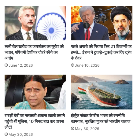
क्षमता को कई गुना बढ़ाएंगे। इससे पहले 27 मई को भारत के
स्वदेशी 5वीं पीढ़ी के लड़ाकू विमान AMCA के प्रोडक्शन
मॉडल को भी मंजूरी दी जा चुकी है, जिससे देश की रक्षा
क्षमता लगातार मजबूत हो रही है।
रूसी तेल खरीद पर जयशंकर का यूरोप को
पहले अपाचे को गिराया फिर 21 ठिकानों पर
जवाब, पश्चिमी देशों पर दोहरे रवैये का
हमले… ईरान ने टुकड़े-टुकड़े कर दिए ट्रंप
आरोप
के तेवर
अत्याधुनिक I-STAR स्पाय एयरक्राफ्ट
अमेरिका
June 12, 2026
June 10, 2026
इजराइल
एयरफोर्स
राबड़ी देवी का सरकारी आवास खाली कराने
होर्मुज संकट के बीच भारत की रणनीति
पहुंची थी पुलिस, 10 मिनट बात कर वापस
कामयाब, सुरक्षित गुजर रहे भारतीय जहाज
लौटी
May 30, 2026
May 30, 2026