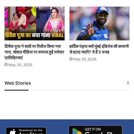
ढिंचैक पूजा ने शादी पर रिलीज किया नया
हार्दिक पंड्या क्यों मुंबई इंडियंस की कप्तानी
गाना, सोशल मीडिया पर वायरल हुईं मजेदार
से हटाए जाएंगे? ये हैं 5 वजह
प्रतिक्रियाएं
May 29, 2026
May 30, 2026
Web Stories
जम्मू-कश्मीर में बारिश से
सोनम ने ही राजा को दिया था
अपडेट
खाई में धक्का… आरोपियों ने
बताई सच्चाई