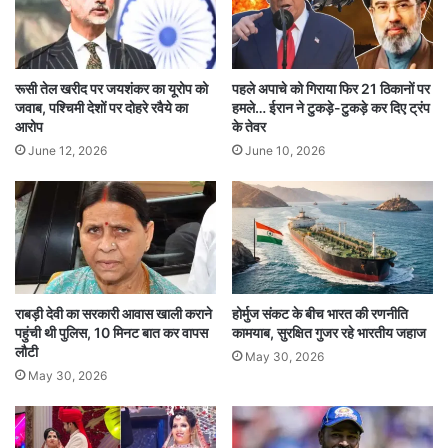
महिला को अपने पति से भरण-पोषण नहीं मिलता और उसे
पति की संपत्ति के खिलाफ भी कोई कानूनी उपाय न दिया
रूसी तेल खरीद पर जयशंकर का यूरोप को
पहले अपाचे को गिराया फिर 21 ठिकानों पर
जाए, तो यह न्याय के सिद्धांतों के खिलाफ होगा। अदालत ने
जवाब, पश्चिमी देशों पर दोहरे रवैये का
हमले… ईरान ने टुकड़े-टुकड़े कर दिए ट्रंप
आरोप
के तेवर
माना कि भले ही कानून में यह बात स्पष्ट शब्दों में न लिखी हो,
June 12, 2026
June 10, 2026
लेकिन पत्नी का मेंटेनेंस का अधिकार केवल पति तक सीमित
नहीं है, बल्कि उसकी संपत्ति तक भी विस्तृत होता है।
यह मामला उस स्थिति से जुड़ा था, जहां पति ने पत्नी से
अलग रहते हुए अपनी जमीन बेच दी थी और बाद में पत्नी ने
राबड़ी देवी का सरकारी आवास खाली कराने
होर्मुज संकट के बीच भारत की रणनीति
भरण-पोषण की कार्यवाही शुरू की। फैमिली कोर्ट ने संपत्ति
पहुंची थी पुलिस, 10 मिनट बात कर वापस
कामयाब, सुरक्षित गुजर रहे भारतीय जहाज
लौटी
को अटैच करते हुए पत्नी के पक्ष में फैसला दिया था, जिसे
May 30, 2026
May 30, 2026
चुनौती दी गई थी। हाई कोर्ट ने फैमिली कोर्ट के फैसले को
सही ठहराते हुए कहा कि पत्नी का अधिकार कमजोर नहीं