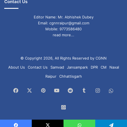
Contact Us
Editor Name: Mr. Abhishek Dubey
Email: cgnnraipur@gmail.com
Mobile: 9773586480
read more...
© Copyright 2026, All Rights Reserved by CGNN
About Us
Contact Us
Samvad
Jansampark
DPR
CM
Naxal
Raipur
Chhattisgarh
Facebook
X
Pinterest
YouTube
Reddit
Tumblr
Instagram
What
Chan
WhatsApp
Group