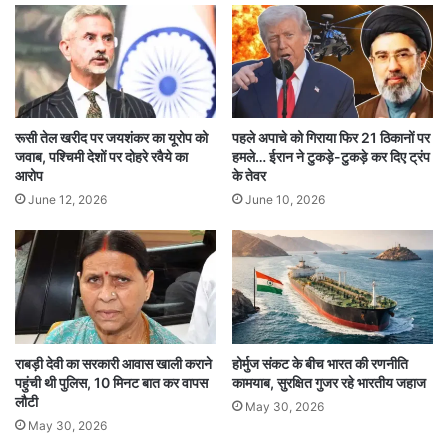
मिथुन:
आर्थिक मामलों पर ध्यान दें, खर्च बढ़ सकता है।
योजनाओं में बदलाव की स्थिति बनेगी। बिजनेस में दोपहर
बाद लाभ।
उपाय:
गायत्री मंत्र जप करें।
रूसी तेल खरीद पर जयशंकर का यूरोप को
पहले अपाचे को गिराया फिर 21 ठिकानों पर
जवाब, पश्चिमी देशों पर दोहरे रवैये का
हमले… ईरान ने टुकड़े-टुकड़े कर दिए ट्रंप
कर्क:
चुनौतियां आएंगी, पर अनुभवियों का सहयोग भी
आरोप
के तेवर
मिलेगा। जोखिम से बचें। नौकरी में दबाव रह सकता है।
June 12, 2026
June 10, 2026
उपाय:
गीता के 11वें अध्याय का पाठ करें।
सिंह:
सरकारी क्षेत्र में अवसर मिल सकता है। उच्च शिक्षा
और करियर में उन्नति। क्रोध पर नियंत्रण रखें।
उपाय:
विष्णु पूजा करें और फल का दान करें।
राबड़ी देवी का सरकारी आवास खाली कराने
होर्मुज संकट के बीच भारत की रणनीति
पहुंची थी पुलिस, 10 मिनट बात कर वापस
कामयाब, सुरक्षित गुजर रहे भारतीय जहाज
लौटी
May 30, 2026
कन्या:
शिक्षा, प्रबंधन और कारोबार में सफलता मिलेगी।
May 30, 2026