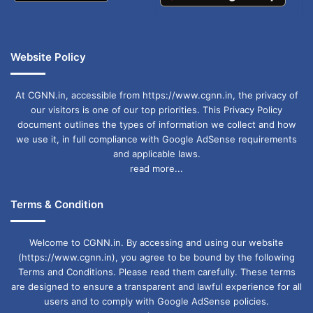
उपाय:
विष्णु चालीसा पढ़ें।
मकर:
आर्थिक लाभ, करियर में उन्नति, महत्वपूर्ण डील का
Website Policy
योग।
उपाय:
शिव अभिषेक करें।
At CGNN.in, accessible from https://www.cgnn.in, the privacy of
our visitors is one of our top priorities. This Privacy Policy
document outlines the types of information we collect and how
कुंभ:
उलझन भरा दिन, विरोधियों से सतर्क रहें। जल्दबाजी न
we use it, in full compliance with Google AdSense requirements
and applicable laws.
करें।
read more...
उपाय:
श्रीरामरक्षा स्तोत्र पढ़ें।
Terms & Condition
मीन:
नौकरी में बड़ा अवसर, पर सतर्कता जरूरी। आय-व्यय
Welcome to CGNN.in. By accessing and using our website
दोनों बढ़ेंगे।
(https://www.cgnn.in), you agree to be bound by the following
उपाय:
श्रीकृष्ण चालीसा पढ़ें।
Terms and Conditions. Please read them carefully. These terms
are designed to ensure a transparent and lawful experience for all
users and to comply with Google AdSense policies.