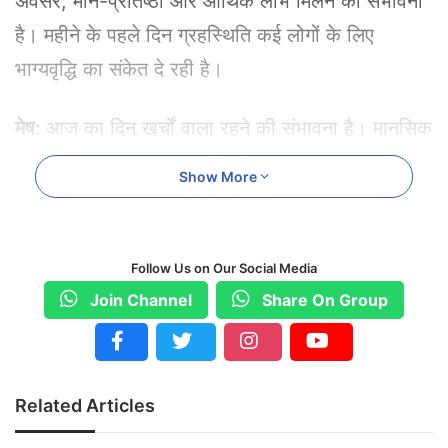
अवसर, मान-प्रतिष्ठा और आर्थिक लाभ मिलने की संभावना
है। महीने के पहले दिन ग्रहस्थिति कई लोगों के लिए
भाग्यवृद्धि का संकेत दे रही है।
मेष:
आज का दिन खर्चों वाला रहने की संभावना है। मानसिक
तनाव और अनावश्यक बहस से बचें। स्वास्थ्य पर ध्यान दें।
Show More
दिन का दूसरा भाग राहत देगा।
उपाय:
गीता का तृतीय अध्याय पढ़ें।
Follow Us on Our Social Media
वृषभ:
भाग्य का मजबूत साथ मिलेगा। अधिकारी वर्ग से
Join Channel
Share On Group
सहयोग बढ़ेगा। पेंडिंग काम पूरे होंगे। घरेलू खर्च बढ़ सकते
हैं।
उपाय:
मंदिर में गीता का दान करें।
Related Articles