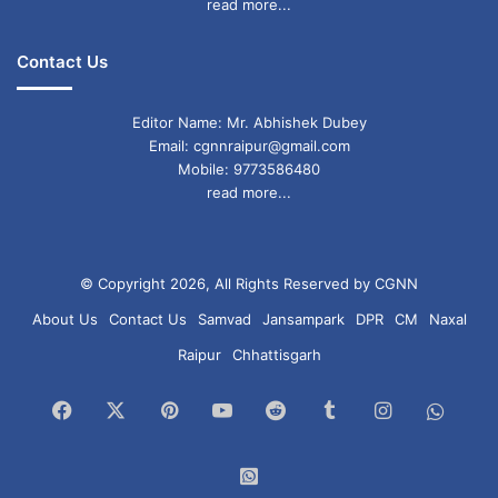
read more...
1 December 2025
Aries forecast
Astrology
auspicious yoga
Contact Us
Daily Rashifal
fortune
horoscope
Editor Name: Mr. Abhishek Dubey
Email: cgnnraipur@gmail.com
Leo prediction
Libra benefits
Mobile: 9773586480
read more...
Moon Transit
Planetary Positions
Revati nakshatra
Taurus luck
© Copyright 2026, All Rights Reserved by CGNN
Zodiac Signs
About Us
Contact Us
Samvad
Jansampark
DPR
CM
Naxal
Raipur
Chhattisgarh
Facebook
X
Pinterest
YouTube
Reddit
Tumblr
Instagram
What
Chan
WhatsApp