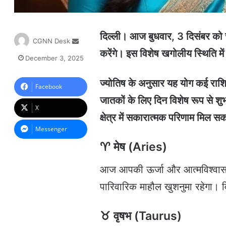
दिल्ली। आज बुधवार, 3 दिसंबर को चंद्
S
CGNN Desk
e
करेंगे। इस विशेष खगोलीय स्थिति में 
December 3, 2025
n
d
ज्योतिष के अनुसार यह योग कई राश
a
Facebook
n
जातकों के लिए दिन विशेष रूप से शुभ
e
X
m
क्षेत्र में सकारात्मक परिणाम मिल सक
a
Messenger
i
♈ मेष (Aries)
l
आज आपकी ऊर्जा और आत्मविश्वास बढ
पारिवारिक माहौल खुशनुमा रहेगा। वि
♉ वृषभ (Taurus)