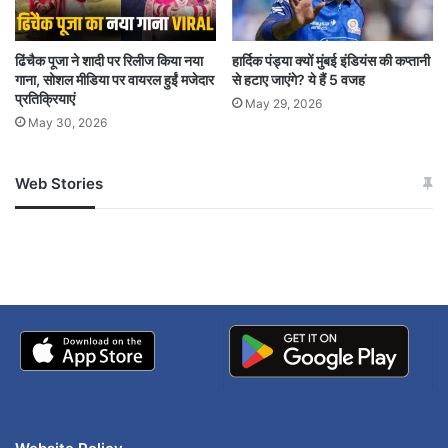
Gitanjali Wangchuk
ISI links
ढिंचैक पूजा ने शादी पर रिलीज किया नया
हार्दिक पंड्या क्यों मुंबई इंडियंस की कप्तानी
गाना, सोशल मीडिया पर वायरल हुईं मजेदार
से हटाए जाएंगे? ये हैं 5 वजह
Jodhpur Jail
judicial inquiry
प्रतिक्रियाएं
May 29, 2026
May 30, 2026
Leh violence
NSA
open firing
Sonam Wangchuk arrest
Web Stories
जम्मू-कश्मीर में बारिश से
सोनम ने ही राजा को दिया था
Supreme Court hearing
अपडेट
खाई में धक्का… आरोपियों ने
बताई सच्चाई