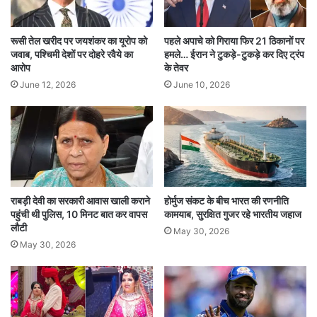
गिरफ्तारी के बाद जांच की रखी मांग
हिंसा के दो दिन बाद सोनम वांगचुक को गिरफ्तार किया गया।
रूसी तेल खरीद पर जयशंकर का यूरोप को
पहले अपाचे को गिराया फिर 21 ठिकानों पर
जवाब, पश्चिमी देशों पर दोहरे रवैये का
हमले… ईरान ने टुकड़े-टुकड़े कर दिए ट्रंप
उनके खिलाफ दो एनजीओ के माध्यम से विदेशी फंडिंग के भी
आरोप
के तेवर
संकेत मिले। जेल में रहते हुए सोनम ने लेह के लोगों से शांति
June 12, 2026
June 10, 2026
बहाल करने की अपील की और स्वतंत्र न्यायिक जांच की
मांग की।
सोनम वांगचुक ने फेसबुक पोस्ट में लिखा कि वह शारीरिक
और मानसिक रूप से बिल्कुल ठीक हैं। उन्होंने सभी की
राबड़ी देवी का सरकारी आवास खाली कराने
होर्मुज संकट के बीच भारत की रणनीति
पहुंची थी पुलिस, 10 मिनट बात कर वापस
कामयाब, सुरक्षित गुजर रहे भारतीय जहाज
प्रार्थनाओं के लिए धन्यवाद दिया और पीड़ित परिवारों के
लौटी
May 30, 2026
May 30, 2026
प्रति संवेदना व्यक्त की। इस सुनवाई से यह स्पष्ट होगा कि
हिरासत की वैधता और न्यायिक प्रक्रिया का पालन हुआ है
या नहीं।