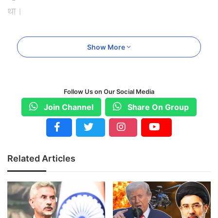
था।
सोनम की पत्नी ने 2 अक्टूबर को संविधान के अनुच्छेद 32
Show More
के तहत बंदी प्रत्यक्षीकरण याचिका दायर की थी। सर्वोच्च
न्यायालय इस मामले की सुनवाई कर उचित आदेश देगा।
Follow Us on Our Social Media
लेह हिंसा में 4 की हुई मौत
Join Channel
Share On Group
24 सितंबर को लेह में हिंसा भड़क गई थी। प्रदर्शनकारियों
ने बीजेपी के मुख्यालय को भी आग के हवाले कर दिया।
पुलिस जांच में पाया गया कि सोनम वांगचुक के भाषणों ने
Related Articles
हिंसा भड़काई। स्थिति नियंत्रण से बाहर हो गई और पुलिस
को ओपन फायरिंग करनी पड़ी, जिसमें 4 लोगों की मौत हो
गई।