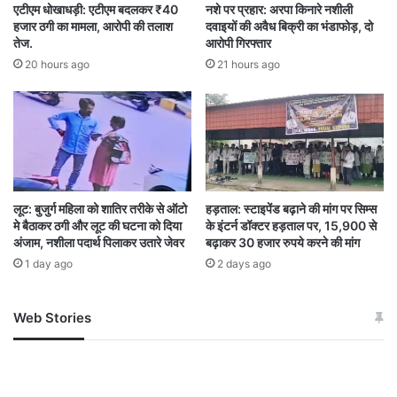
एटीएम धोखाधड़ी: एटीएम बदलकर ₹40
नशे पर प्रहार: अरपा किनारे नशीली
मुख्यमंत्री साय ने ‘स्वस्थ माता- तंदुरुस्त बच्चा’ अभियान की
हजार ठगी का मामला, आरोपी की तलाश
दवाइयों की अवैध बिक्री का भंडाफोड़, दो
तेज.
आरोपी गिरफ्तार
सराहना करते हुए कहा कि यह पहल जिले में स्वास्थ्य और
20 hours ago
21 hours ago
पोषण के प्रति जागरूकता को बढ़ाएगी, साथ ही कुपोषण को
खत्म करने और गर्भवती माताओं, शिशुवती माताओं तथा 6
वर्ष तक के बच्चों के स्वास्थ्य में सुधार लाने में सहायक होगी।
लूट: बुजुर्ग महिला को शातिर तरीके से ऑटो
हड़ताल: स्टाइपेंड बढ़ाने की मांग पर सिम्स
'Healthy Mother - Healthy Child' Campaign
मे बैठाकर ठगी और लूट की घटना को दिया
के इंटर्न डॉक्टर हड़ताल पर, 15,900 से
अंजाम, नशीला पदार्थ पिलाकर उतारे जेवर
बढ़ाकर 30 हजार रुपये करने की मांग
CHHATTISGRH
1 day ago
2 days ago
CM Sai launched the 'Healthy Mother - Healthy
Child' campaign in Jashpur
Web Stories
जम्मू-कश्मीर में बारिश से
सोनम ने ही राजा को दिया था
The district will be made malnutrition free
अपडेट
खाई में धक्का… आरोपियों ने
बताई सच्चाई
जिले को बनाया जाएगा कुपोषण मुक्त