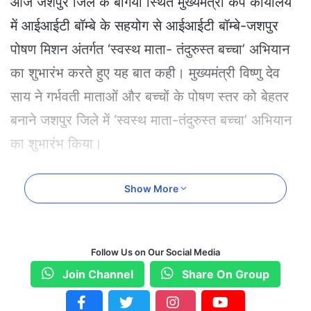
आज जशपुर जिले के बगिया स्थित मुख्यमंत्री कैंप कार्यालय
में आईआईटी बॉम्बे के सहयोग से आईआईटी बॉम्बे-जशपुर
पोषण मिशन अंतर्गत ‘स्वस्थ माता- तंदुरुस्त बच्चा’ अभियान
का शुभारंभ करते हुए यह बात कही। मुख्यमंत्री विष्णु देव
साय ने गर्भवती माताओं और बच्चों के पोषण स्तर को बेहतर
बनाने जशपुर जिले में ‘स्वस्थ माता-तंदुरुस्त बच्चा’ अभियान
का शुभारंभ किया।
स्वास्थ्य विभाग और महिला एवं बाल विकास विभाग द्वारा
Show More
संयुक्त रूप से संचालित इस अभियान के तहत 9500 से
अधिक स्वास्थ्य और आंगनबाड़ी कार्यकर्ता आईआईटी बॉम्बे के
Follow Us on Our Social Media
माध्यम से पोषण संबंधी ऑनलाइन प्रशिक्षण प्राप्त करने के
Join Channel
Share On Group
उपरांत माताओं और बच्चों के पोषण और स्वास्थ्य का ख्याल
रखने के लिए पूरी तरह से तैयार है। अभियान के तहत 300