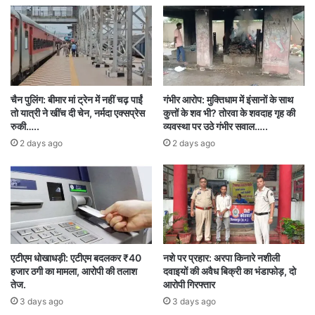
जानकारी मिलने के बाद जिला शिक्षा अधिकारी ने शुक्रवार
को आदेश जारी कर प्रमोद सिंह को तत्काल प्रभाव से
निलंबित कर दिया है।
चैन पुलिंग: बीमार मां ट्रेन में नहीं चढ़ पाईं
गंभीर आरोप: मुक्तिधाम में इंसानों के साथ
तो यात्री ने खींच दी चेन, नर्मदा एक्सप्रेस
कुत्तों के शव भी? तोरवा के शवदाह गृह की
रुकी…..
व्यवस्था पर उठे गंभीर सवाल…..
2 days ago
2 days ago
एटीएम धोखाधड़ी: एटीएम बदलकर ₹40
नशे पर प्रहार: अरपा किनारे नशीली
हजार ठगी का मामला, आरोपी की तलाश
दवाइयों की अवैध बिक्री का भंडाफोड़, दो
तेज.
आरोपी गिरफ्तार
3 days ago
3 days ago