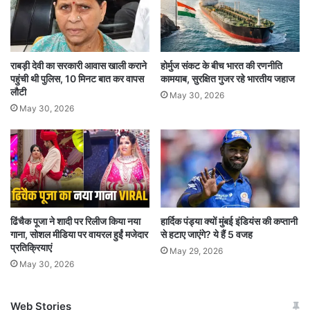
लेकिन मंगलवार को यह 3 पैसे घटकर 2,508 डॉलर हो
गई. फिलहाल एक औंस चांदी की कीमत 29.92 डॉलर है.
राबड़ी देवी का सरकारी आवास खाली कराने
होर्मुज संकट के बीच भारत की रणनीति
पहुंची थी पुलिस, 10 मिनट बात कर वापस
कामयाब, सुरक्षित गुजर रहे भारतीय जहाज
लौटी
May 30, 2026
May 30, 2026
ढिंचैक पूजा ने शादी पर रिलीज किया नया
हार्दिक पंड्या क्यों मुंबई इंडियंस की कप्तानी
गाना, सोशल मीडिया पर वायरल हुईं मजेदार
से हटाए जाएंगे? ये हैं 5 वजह
प्रतिक्रियाएं
May 29, 2026
May 30, 2026
Web Stories