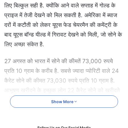
e
लिए बिल्कुल सही है. क्योंकि आने वाले सप्ताह में गोल्ड के
m
प्राइज में तेजी देखने को मिल सकती है. अमेरिका में ब्याज
a
i
दरों में कटौती को लेकर यूएस फेड चेयरमैन की कमेंट्री के
l
बाद यूएस बॉन्ड यील्ड में गिरावट देखने को मिली, जो सोने के
लिए अच्छा संकेत है.
27 अगस्त को भारत में सोने की कीमतें 73,000 रुपये
प्रति 10 ग्राम के करीब है. सबसे ज्यादा प्योरिटी वाले 24
कैरेट सोने की कीमत 73,030 रुपये प्रति 10 ग्राम है.
आभूषण खरीदने के इच्छुक लोग 22 कैरेट सोने को खरीदते
है, क्योंकि ये थोड़े से मिश्र धातु मिश्रण के कारण अपनी
Show More
अतिरिक्त मजबूती के लिए जाना जाता है. वहीं, आज सोने की
कीमत 66,940 रुपये प्रति 10 ग्राम है. इस बीच चांदी की
Follow Us on Our Social Media