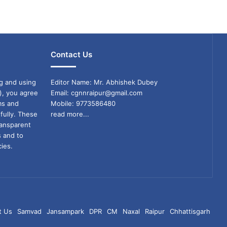
Contact Us
g and using
Editor Name: Mr. Abhishek Dubey
), you agree
Email: cgnnraipur@gmail.com
ms and
Mobile: 9773586480
fully. These
read more...
ransparent
s and to
ies.
t Us
Samvad
Jansampark
DPR
CM
Naxal
Raipur
Chhattisgarh