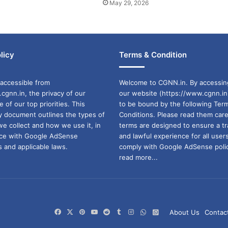
May 29, 2026
licy
Terms & Condition
accessible from
Welcome to CGNN.in. By accessin
cgnn.in, the privacy of our
our website (https://www.cgnn.in
ne of our top priorities. This
to be bound by the following Ter
cy document outlines the types of
Conditions. Please read them care
we collect and how we use it, in
terms are designed to ensure a t
ance with Google AdSense
and lawful experience for all user
 and applicable laws.
comply with Google AdSense polic
read more...
Facebook
X
Pinterest
YouTube
Reddit
Tumblr
Instagram
WhatsApp
WhatsApp
About Us
Contac
Channel
Group