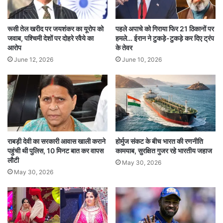
पंजाब में बाढ़ से हालात सबसे ज्यादा गंभीर हैं। अब तक 43
लोगों की मौत हो चुकी है। 23 जिलों के 1,655 गांव
रूसी तेल खरीद पर जयशंकर का यूरोप को
पहले अपाचे को गिराया फिर 21 ठिकानों पर
जवाब, पश्चिमी देशों पर दोहरे रवैये का
हमले… ईरान ने टुकड़े-टुकड़े कर दिए ट्रंप
प्रभावित हैं और 3.55 लाख से अधिक लोग मुसीबत में हैं।
आरोप
के तेवर
1.71 लाख हेक्टेयर फसल पूरी तरह बर्बाद हो गई है।
June 12, 2026
June 10, 2026
हालांकि, अगले 5 दिनों तक यहां बारिश का कोई अलर्ट नहीं
है, जिससे राहत की उम्मीद है।
जम्मू-कश्मीर में बारिश और लैंडस्लाइड से संपर्क व्यवस्था पूरी
तरह टूट गई है। जम्मू-श्रीनगर नेशनल हाईवे सहित कई
राबड़ी देवी का सरकारी आवास खाली कराने
होर्मुज संकट के बीच भारत की रणनीति
पहुंची थी पुलिस, 10 मिनट बात कर वापस
कामयाब, सुरक्षित गुजर रहे भारतीय जहाज
सड़कें बंद हो गईं। रामबन जिले में 283 घर क्षतिग्रस्त हुए
लौटी
May 30, 2026
और 950 लोगों को सुरक्षित निकाला गया। कश्मीर में 6
May 30, 2026
सितंबर तक स्कूल और कॉलेज बंद रखे गए हैं। देश के
अलग-अलग हिस्सों में बारिश और बाढ़ से जनजीवन अस्त-