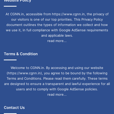
Website Policy
Ajmer Boraj lake broken
At CGNN.in, accessible from https://www.cgnn.in, the privacy of
our visitors is one of our top priorities. This Privacy Policy
Crops destroyed
Delhi-NCR flood
document outlines the types of information we collect and how
we use it, in full compliance with Google AdSense requirements
Gurugram waterlogging
and applicable laws.
read more...
Noida sectors submerged
Terms & Condition
Punjab flood 43 deaths
Rajasthan flood inundation
Welcome to CGNN.in. By accessing and using our website
(https://www.cgnn.in), you agree to be bound by the following
Yamuna river above danger mark
Terms and Conditions. Please read them carefully. These terms
are designed to ensure a transparent and lawful experience for all
अजमेर बोराज झील टूटी
गुरुग्राम जलभराव
users and to comply with Google AdSense policies.
read more...
दिल्ली-NCR बाढ़
नोएडा सेक्टर डूबे
Contact Us
पंजाब बाढ़ 43 मौतें
फसलें बर्बाद