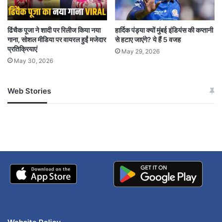
व्यस्त है। मथुरा, उज्जैन, रतलाम और हिमाचल के कुल्लू में
भी जलभराव और हादसों की खबरें सामने आई हैं। मौसम
ढिंचैक पूजा ने शादी पर रिलीज किया नया
हार्दिक पंड्या क्यों मुंबई इंडियंस की कप्तानी
विभाग ने कई राज्यों में अलर्ट जारी किया है।
गाना, सोशल मीडिया पर वायरल हुईं मजेदार
से हटाए जाएंगे? ये हैं 5 वजह
प्रतिक्रियाएं
May 29, 2026
May 30, 2026
Web Stories
जम्मू-कश्मीर में बारिश से
सोनम ने ही राजा को दिया था
अपडेट
खाई में धक्का… आरोपियों ने
बताई सच्चाई