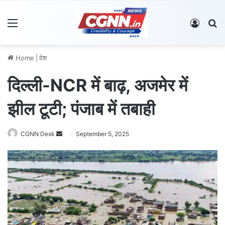
Menu
Log In
S
Home
|
देश
दिल्ली-NCR में बाढ़, अजमेर में
झील टूटी; पंजाब में तबाही
CGNN Desk
S
September 5, 2025
e
n
d
a
n
e
m