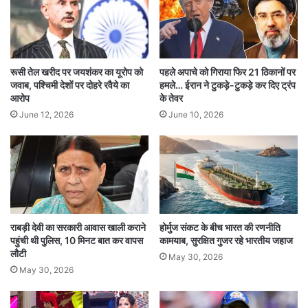
प्रधानमंत्री के असम पहुंचने पर राज्यपाल लक्ष्मण प्रसाद
आचार्य और मुख्यमंत्री हिमंत विश्व शर्मा ने उनका स्वागत
किया। इस दौरे में प्रधानमंत्री 5,500 करोड़ रुपये से
रूसी तेल खरीद पर जयशंकर का यूरोप को
पहले अपाचे को गिराया फिर 21 ठिकानों पर
ज्यादा की विकास परियोजनाओं की भी शुरुआत करेंगे।
जवाब, पश्चिमी देशों पर दोहरे रवैये का
हमले… ईरान ने टुकड़े-टुकड़े कर दिए ट्रंप
आरोप
के तेवर
June 12, 2026
June 10, 2026
इमरजेंसी लैंडिंग सुविधा का महत्व रणनीतिक रूप से काफी
बड़ा है। भविष्य में किसी भी आपात स्थिति या युद्ध जैसी
परिस्थिति में लड़ाकू और ट्रांसपोर्ट विमान हाईवे को
वैकल्पिक रनवे के रूप में इस्तेमाल कर सकेंगे। यह
परियोजना केंद्र सरकार, सड़क परिवहन मंत्रालय और
राबड़ी देवी का सरकारी आवास खाली कराने
होर्मुज संकट के बीच भारत की रणनीति
भारतीय वायुसेना के संयुक्त प्रयास से पूरी की गई है।
पहुंची थी पुलिस, 10 मिनट बात कर वापस
कामयाब, सुरक्षित गुजर रहे भारतीय जहाज
लौटी
May 30, 2026
May 30, 2026
इस कदम को पूर्वोत्तर भारत में सुरक्षा मजबूती और तेज होती
सैन्य तैयारियों के बड़े संदेश के रूप में देखा जा रहा है।