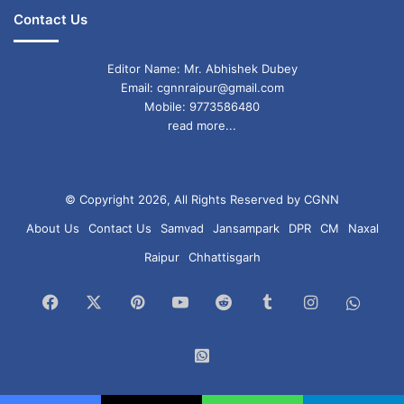
Contact Us
Editor Name: Mr. Abhishek Dubey
Email: cgnnraipur@gmail.com
Mobile: 9773586480
read more...
© Copyright 2026, All Rights Reserved by CGNN
About Us
Contact Us
Samvad
Jansampark
DPR
CM
Naxal
Raipur
Chhattisgarh
Facebook
X
Pinterest
YouTube
Reddit
Tumblr
Instagram
What
Chan
WhatsApp
Group