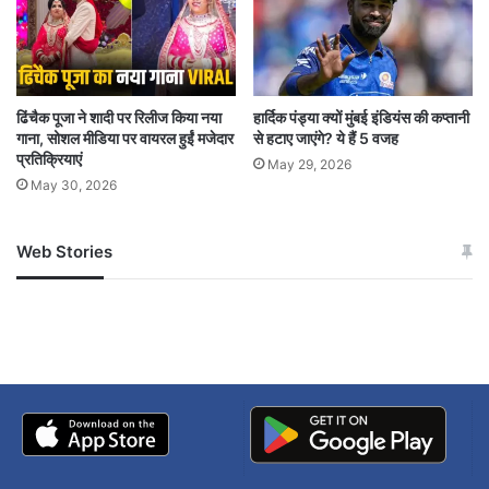
First Emergency Landing Facility in Assam
PM MODI
ढिंचैक पूजा ने शादी पर रिलीज किया नया
हार्दिक पंड्या क्यों मुंबई इंडियंस की कप्तानी
गाना, सोशल मीडिया पर वायरल हुईं मजेदार
से हटाए जाएंगे? ये हैं 5 वजह
प्रतिक्रियाएं
May 29, 2026
May 30, 2026
Web Stories
जम्मू-कश्मीर में बारिश से
सोनम ने ही राजा को दिया था
अपडेट
खाई में धक्का… आरोपियों ने
बताई सच्चाई