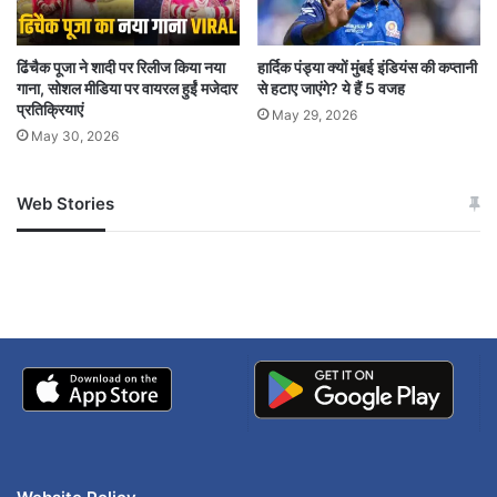
8 deaths
CM Bhajanlal Sharma
emergency response
ICU fire
ढिंचैक पूजा ने शादी पर रिलीज किया नया
हार्दिक पंड्या क्यों मुंबई इंडियंस की कप्तानी
गाना, सोशल मीडिया पर वायरल हुईं मजेदार
से हटाए जाएंगे? ये हैं 5 वजह
प्रतिक्रियाएं
Jaipur hospital fire
patient evacuation
May 29, 2026
May 30, 2026
Rajasthan
short circuit
Web Stories
SMS Hospital trauma center
जम्मू-कश्मीर में बारिश से
सोनम ने ही राजा को दिया था
अपडेट
खाई में धक्का… आरोपियों ने
बताई सच्चाई