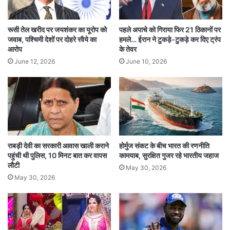
बताया कि सेंटर की दूसरी मंजिल पर दो आईसीयू हैं: ट्रॉमा
रूसी तेल खरीद पर जयशंकर का यूरोप को
पहले अपाचे को गिराया फिर 21 ठिकानों पर
आईसीयू और सेमी-आईसीयू। ट्रॉमा आईसीयू में शॉर्ट सर्किट
जवाब, पश्चिमी देशों पर दोहरे रवैये का
हमले… ईरान ने टुकड़े-टुकड़े कर दिए ट्रंप
के कारण आग तेजी से फैल गई और जहरीली गैसें उत्पन्न
आरोप
के तेवर
June 12, 2026
June 10, 2026
हुईं।
अधिकांश मरीज गंभीर रूप से बेहोश थे। ट्रॉमा सेंटर टीम,
नर्सिंग ऑफिसर और वार्ड बॉय ने ट्रॉली पर मरीजों को
लादकर सुरक्षित स्थान पर पहुंचाया, जिनमें से छह मरीज बहुत
राबड़ी देवी का सरकारी आवास खाली कराने
होर्मुज संकट के बीच भारत की रणनीति
गंभीर हालत में थे। यह घटना जयपुर और राजस्थान में
पहुंची थी पुलिस, 10 मिनट बात कर वापस
कामयाब, सुरक्षित गुजर रहे भारतीय जहाज
लौटी
अस्पताल सुरक्षा को लेकर गंभीर सवाल खड़े कर रही है।
May 30, 2026
May 30, 2026
जांच पूरी होने के बाद ही आग लगने की सटीक वजह और
लापरवाही का अंदाज लगाया जा सकेगा।