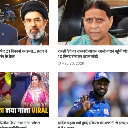
 फिर 21 ठिकानों पर हमले… ईरान ने
राबड़ी देवी का सरकारी आवास खाली कराने पहुंची थी 
रंप के तेवर
10 मिनट बात कर वापस लौटी
May 30, 2026
पर रिलीज किया नया गाना, सोशल
हार्दिक पंड्या क्यों मुंबई इंडियंस की कप्तानी से हटाए 