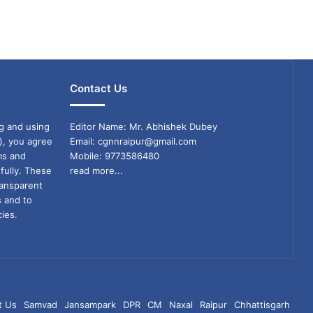
Contact Us
g and using
Editor Name: Mr. Abhishek Dubey
), you agree
Email: cgnnraipur@gmail.com
ms and
Mobile: 9773586480
fully. These
read more...
ransparent
s and to
ies.
t Us
Samvad
Jansampark
DPR
CM
Naxal
Raipur
Chhattisgarh