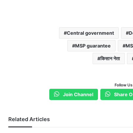
Central government
D
MSP guarantee
MSP
किसान नेता
Follow Us
Join Channel
Share O
Related Articles