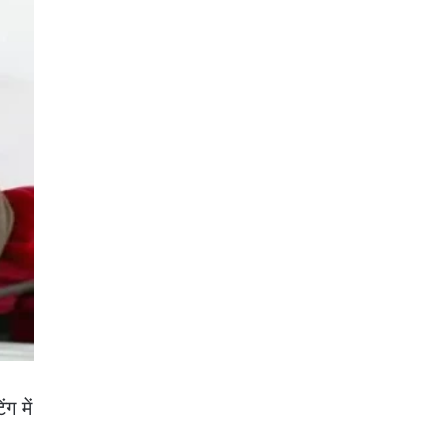
ग में
।