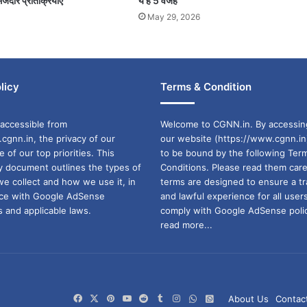
जेदार प्रतिक्रियाएं
ये हैं 5 वजह
May 29, 2026
licy
Terms & Condition
accessible from
Welcome to CGNN.in. By accessin
cgnn.in, the privacy of our
our website (https://www.cgnn.in
ne of our top priorities. This
to be bound by the following Ter
cy document outlines the types of
Conditions. Please read them care
we collect and how we use it, in
terms are designed to ensure a t
ance with Google AdSense
and lawful experience for all user
 and applicable laws.
comply with Google AdSense polic
read more...
Facebook
X
Pinterest
YouTube
Reddit
Tumblr
Instagram
WhatsApp
WhatsApp
About Us
Contac