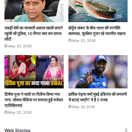
में कोई महत्वपूर्ण भूकंप महसूस किया है. केरल में इसके किसी
भी स्टेशन और सेंसर ने कथित तौर पर कोई भूकंपीय
राबड़ी देवी का सरकारी आवास खाली कराने
होर्मुज संकट के बीच भारत की रणनीति
गतिविधि दर्ज नहीं की है. केरल राज्य आपदा प्रबंधन
पहुंची थी पुलिस, 10 मिनट बात कर वापस
कामयाब, सुरक्षित गुजर रहे भारतीय जहाज
प्राधिकरण (केएसडीएमए) के एक अधिकारी ने बताया कि
लौटी
May 30, 2026
May 30, 2026
अधिकारी पोझुथाना क्षेत्र में भूकंपीय रिकॉर्ड की जांच कर रहे
हैं. अधिकारियों को यह पता लगाने के लिए इलाके में भेजा
गया है कि क्या कुछ असामान्य हुआ है. भूकंपीय रिकॉर्ड, अब
तक, किसी भी हलचल के संकेत नहीं दिखाते हैं.
ढिंचैक पूजा ने शादी पर रिलीज किया नया
हार्दिक पंड्या क्यों मुंबई इंडियंस की कप्तानी
गाना, सोशल मीडिया पर वायरल हुईं मजेदार
से हटाए जाएंगे? ये हैं 5 वजह
प्रतिक्रियाएं
May 29, 2026
May 30, 2026
Web Stories