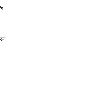
ंग
ढ़ने