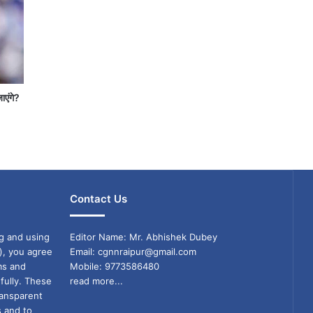
जाएंगे?
Contact Us
g and using
Editor Name: Mr. Abhishek Dubey
), you agree
Email: cgnnraipur@gmail.com
ms and
Mobile: 9773586480
fully. These
read more...
ransparent
s and to