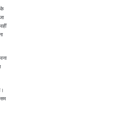
 के
 जा
वहीं
ना
ावना
म
है।
मौसम