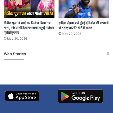
ढिंचैक पूजा ने शादी पर रिलीज किया नया
हार्दिक पंड्या क्यों मुंबई इंडियंस की कप्तानी
गाना, सोशल मीडिया पर वायरल हुईं मजेदार
से हटाए जाएंगे? ये हैं 5 वजह
प्रतिक्रियाएं
May 29, 2026
May 30, 2026
Web Stories
जम्मू-कश्मीर में बारिश से
सोनम ने ही राजा को दिया था
अपडेट
खाई में धक्का… आरोपियों ने
बताई सच्चाई