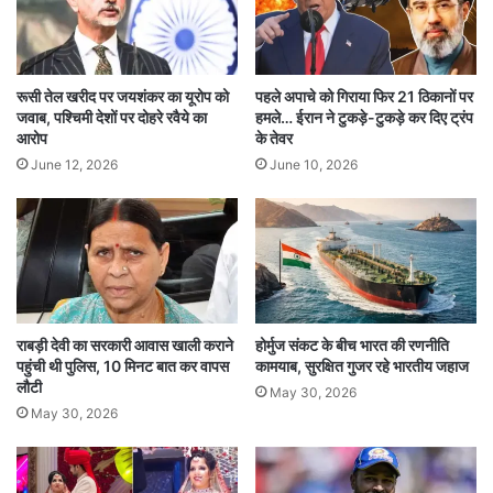
PoliceOfficerArrested
अवैध गतिविधि
कानून और व्यवस्था
ड्रग तस्करी
रूसी तेल खरीद पर जयशंकर का यूरोप को
पहले अपाचे को गिराया फिर 21 ठिकानों पर
जवाब, पश्चिमी देशों पर दोहरे रवैये का
हमले… ईरान ने टुकड़े-टुकड़े कर दिए ट्रंप
ड्रग्स तस्कर गिरफ्तार
पुलिस अधिकारी गिरफ्तार
आरोप
के तेवर
June 12, 2026
June 10, 2026
राबड़ी देवी का सरकारी आवास खाली कराने
होर्मुज संकट के बीच भारत की रणनीति
पहुंची थी पुलिस, 10 मिनट बात कर वापस
कामयाब, सुरक्षित गुजर रहे भारतीय जहाज
लौटी
May 30, 2026
May 30, 2026