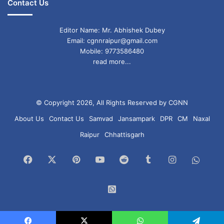
Contact Us
Editor Name: Mr. Abhishek Dubey
Email: cgnnraipur@gmail.com
Mobile: 9773586480
read more...
© Copyright 2026, All Rights Reserved by CGNN
About Us
Contact Us
Samvad
Jansampark
DPR
CM
Naxal
Raipur
Chhattisgarh
Facebook
X
Pinterest
YouTube
Reddit
Tumblr
Instagram
What
Chan
WhatsApp
Group