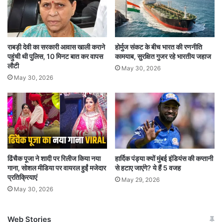
शनिवार को आरएमएल सहित दूसरे अस्पतालों के आरडीए ने
कैंडल मार्च निकाला था। इस मामले में डॉक्टरों ने
राबड़ी देवी का सरकारी आवास खाली कराने
होर्मुज संकट के बीच भारत की रणनीति
अधिकारियों से अपराधियों के खिलाफ त्वरित और सख्त
पहुंची थी पुलिस, 10 मिनट बात कर वापस
कामयाब, सुरक्षित गुजर रहे भारतीय जहाज
कार्रवाई की मांग की है। साथ ही, देशभर में डॉक्टरों के लिए
लौटी
May 30, 2026
May 30, 2026
सुरक्षित वातावरण सुनिश्चित करने की मांग रखी है।
ये हैं डॉक्टरों की मांग
डॉक्टरों का कहना है कि अस्पताल में डॉक्टरों को सुरक्षित
माहौल देने के लिए लंबे समय से मांग की जा रही है।
ढिंचैक पूजा ने शादी पर रिलीज किया नया
हार्दिक पंड्या क्यों मुंबई इंडियंस की कप्तानी
गाना, सोशल मीडिया पर वायरल हुईं मजेदार
से हटाए जाएंगे? ये हैं 5 वजह
सफदरजंग अस्पताल में करीब दो हजार रेजिडेंट डॉक्टर हैं।
प्रतिक्रियाएं
May 29, 2026
यह सभी असहयोग में साथ देंगे। अक्सर देखा गया है कि
May 30, 2026
ड्यूटी के दौरान डॉक्टरों से मारपीट की घटना हो जाती है,
Web Stories