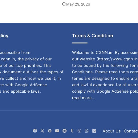
May 29, 2026
licy
Terms & Condition
accessible from
Welcome to CGNN.in. By accessin
cgnn.in, the privacy of our
our website (https://www.cgnn.in
ne of our top priorities. This
to be bound by the following Ter
cy document outlines the types of
Conditions. Please read them care
we collect and how we use it, in
terms are designed to ensure a t
ance with Google AdSense
and lawful experience for all user
 and applicable laws.
comply with Google AdSense polic
read more...
Facebook
X
Pinterest
YouTube
Reddit
Tumblr
Instagram
WhatsApp
WhatsApp
About Us
Contac