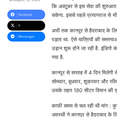
n
कि अक्टूबर से इस सेवा की शुरुआत 
d
a
सकेगा. इससे पहले प्रयागराज से भी
Facebook
n
e
X
m
अभी तक कानपुर से हैदराबाद के ल
a
Messenger
पड़ता था. ऐसे यात्रियों की समस्य
i
l
उड़ान शुरू होने जा रही है. इंडिगो
गया है.
कानपुर से सप्ताह में 4 दिन मिलेगी 
सोमवार, बुधवार, शुक्रवार और रव
उसके तहत 180 सीटर विमान की सुवि
काफी समय से चल रही थी मांग : कुछ
अवस्थी ने कानपुर से हैदराबाद के ल