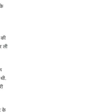
के
ी की
र ली
रू
 थी.
री
द के