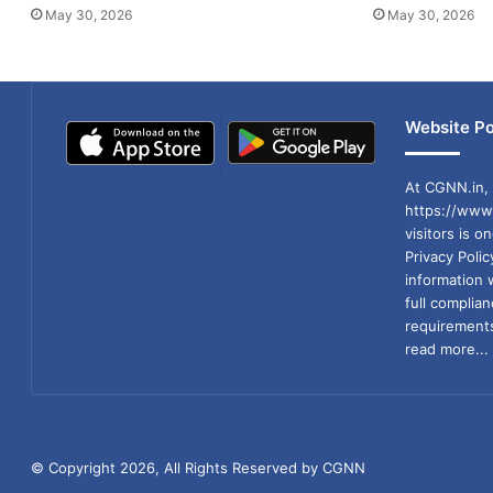
May 30, 2026
May 30, 2026
Website Po
At CGNN.in, 
https://www.
visitors is o
Privacy Poli
information 
full compli
requirements
read more...
© Copyright 2026, All Rights Reserved by CGNN