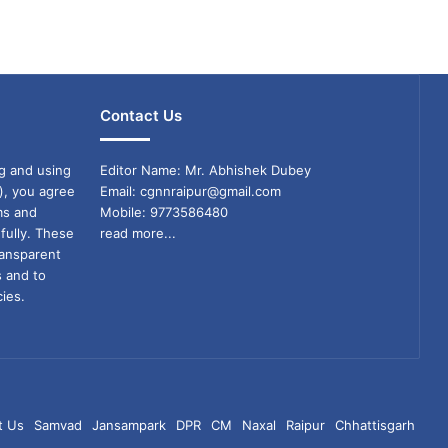
Contact Us
g and using
Editor Name: Mr. Abhishek Dubey
), you agree
Email: cgnnraipur@gmail.com
ms and
Mobile: 9773586480
fully. These
read more...
ransparent
s and to
ies.
t Us
Samvad
Jansampark
DPR
CM
Naxal
Raipur
Chhattisgarh