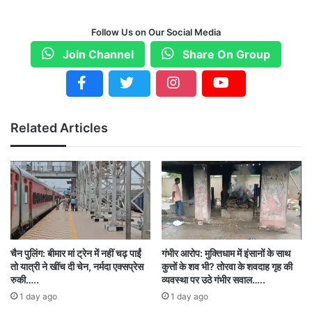
कहना है कि सामाजिक और धार्मिक कार्यक्रमों में शामिल होने
Follow Us on Our Social Media
से शिक्षकों को वंचित नहीं किया जा सकता, लिहाजा शिक्षक
Join Channel
Share On Group
संगटनों ने इसे लेकर तीखा विरोध जताया। अब डीईओ ने
संशोधित आदेश जारी किया है। जिसके मुताबिक सिर्फ
राजनीतिक कार्यक्रमों में शिक्षकों के शामिल होने पर मनाही
Related Articles
है। अब आदेश को संशोधित कर कहा गया है कि सिर्फ
राजनीतिक कार्यक्रम से शिक्षक दूर रहें।
पिछले आदेश में क्या कहा था DEO ने
जिला शिक्षा अधिकारी की तरफ से कड़ा पत्र सभी बीईओ,
प्राचार्य, प्रधान पाठकों को जारी किया गया है। जिला शिक्षा
अधिकारी रायगढ़ ने जारी पत्र में कहा है कि इन दिनों
चैन पुलिंग: बीमार मां ट्रेन में नहीं चढ़ पाईं
गंभीर आरोप: मुक्तिधाम में इंसानों के साथ
तो यात्री ने खींच दी चेन, नर्मदा एक्सप्रेस
कुत्तों के शव भी? तोरवा के शवदाह गृह की
शिक्षकों की सामाजिक, राजनीतिक और धार्मिक रैली प्रदर्शन
रुकी…..
व्यवस्था पर उठे गंभीर सवाल…..
1 day ago
1 day ago
में सहभागिता ज्यादा देखी जा रही है।शिक्षकों को निर्देश दिया