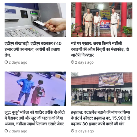
गया है कि वो ऐसी गतिविधियों से दूर रहे। डीईओ ने कहा है
कि कई प्रकरण ऐसे भी आये हैं, जहां शिक्षकों की तरफ से
रैली प्रदर्शन के दौरान उपद्रव के लिए उकसाया गया है।
शिक्षकों की ऐसी गतिविधियों से उच्चाधिकारियों ने तीखी
एटीएम धोखाधड़ी: एटीएम बदलकर ₹40
नशे पर प्रहार: अरपा किनारे नशीली
नाराजगी जाहिर की है। पिछले दिनों कलेक्टर ने एसडीएम की
हजार ठगी का मामला, आरोपी की तलाश
दवाइयों की अवैध बिक्री का भंडाफोड़, दो
तेज.
आरोपी गिरफ्तार
समीक्षा बैठक में भी इसे लेकर कड़े निर्देश दिये थे।डीईओ ने
2 days ago
2 days ago
स्पष्ट निर्देश दिया है कि ऐसे आयोजनों और प्रदर्शनों से
शिक्षक दूर रहे। अगर ऐसे कार्यों में संलिप्तता पायी जाती है,
तो शिक्षक व कर्मचारियों के साथ-साथ संस्था प्रमुख के
खिलाफ भी कार्रवाई की जायेगी।
लूट: बुजुर्ग महिला को शातिर तरीके से ऑटो
हड़ताल: स्टाइपेंड बढ़ाने की मांग पर सिम्स
संशोधित आदेश में डीईओ ने लिखा है…
मे बैठाकर ठगी और लूट की घटना को दिया
के इंटर्न डॉक्टर हड़ताल पर, 15,900 से
अंजाम, नशीला पदार्थ पिलाकर उतारे जेवर
बढ़ाकर 30 हजार रुपये करने की मांग
2 days ago
3 days ago
सन्दर्भित पत्र में आशिक संधोधन करते हुए केवल शिक्षकों/