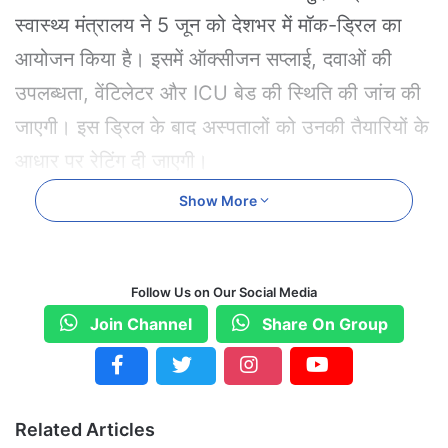
स्वास्थ्य मंत्रालय ने 5 जून को देशभर में मॉक-ड्रिल का
आयोजन किया है। इसमें ऑक्सीजन सप्लाई, दवाओं की
उपलब्धता, वेंटिलेटर और ICU बेड की स्थिति की जांच की
जाएगी। इस ड्रिल के बाद अस्पतालों को उनकी तैयारियों के
आधार पर रेटिंग दी जाएगी।
Show More
केरल में टेस्ट अनिवार्य, मास्क भी जरूरी
केरल में सबसे अधिक एक्टिव केस दर्ज हैं। राज्य सरकार ने
सभी अस्पतालों में मॉक-ड्रिल के निर्देश दिए हैं। साथ ही
Follow Us on Our Social Media
सर्दी, खांसी, बुखार जैसे लक्षण होने पर कोविड टेस्ट अनिवार्य
Join Channel
Share On Group
कर दिया गया है। अस्पतालों में मास्क लगाकर ही प्रवेश
मिलेगा।
Related Articles
मिजोरम में 7 महीने बाद कोविड के केस