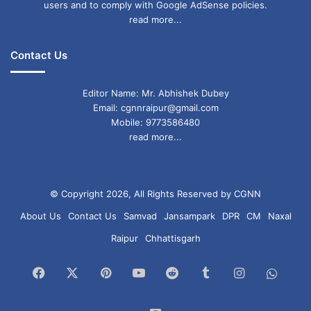
दिल्ली:
users and to comply with Google AdSense policies.
read more...
सक्रिय केस: 457
Contact Us
रिकवर: 602
Editor Name: Mr. Abhishek Dubey
मौतें: 5
Email: cgnnraipur@gmail.com
Mobile: 9773586480
कुल पॉजिटिव केस: 1,064
read more...
पश्चिम बंगाल:
© Copyright 2026, All Rights Reserved by CGNN
सक्रिय केस: 432
About Us
Contact Us
Samvad
Jansampark
DPR
CM
Naxal
रिकवर: 66
Raipur
Chhattisgarh
मौतें: 1
Facebook
X
Pinterest
YouTube
Reddit
Tumblr
Instagram
What
कुल पॉजिटिव केस: 499
कर्नाटक:
Chan