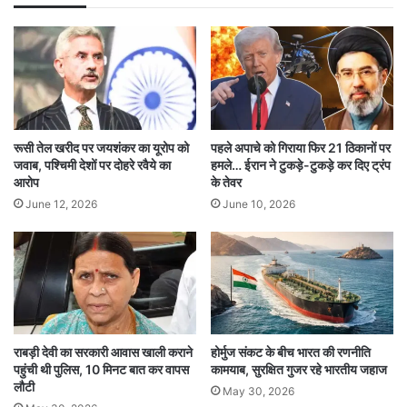
मिजोरम में 7 महीने बाद दो नए कोरोना केस मिले हैं। मरीजों
का इलाज जोरम मेडिकल कॉलेज में चल रहा है। स्वास्थ्य
विभाग ने लोगों से घबराने की बजाय सतर्क रहने और कोविड
प्रोटोकॉल का पालन करने की अपील की है।
रूसी तेल खरीद पर जयशंकर का यूरोप को
पहले अपाचे को गिराया फिर 21 ठिकानों पर
जवाब, पश्चिमी देशों पर दोहरे रवैये का
हमले… ईरान ने टुकड़े-टुकड़े कर दिए ट्रंप
नए वैरिएंट मिले, लेकिन घबराने की जरूरत नहीं
आरोप
के तेवर
ICMR ने बताया है कि देश में कोरोना के चार नए वैरिएंट
June 12, 2026
June 10, 2026
LF.7, XFG, JN.1 और NB.1.8.1 मिले हैं। इनमें JN.1
सबसे आम है, जो इम्यूनिटी को कमजोर करता है। हालांकि
WHO ने इन्हें चिंताजनक नहीं माना है, लेकिन निगरानी में
रखने की सलाह दी है।
राबड़ी देवी का सरकारी आवास खाली कराने
होर्मुज संकट के बीच भारत की रणनीति
पहुंची थी पुलिस, 10 मिनट बात कर वापस
कामयाब, सुरक्षित गुजर रहे भारतीय जहाज
कोर्ट की चेतावनी और केंद्र की तैयारी
लौटी
May 30, 2026