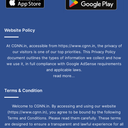
महाराष्ट्र:
सक्रिय केस: 526
Website Policy
रिकवर: 521
At CGNN.in, accessible from https://www.cgnn.in, the privacy of
मौतें: 17
our visitors is one of our top priorities. This Privacy Policy
कुल पॉजिटिव केस: 1,064
document outlines the types of information we collect and how
we use it, in full compliance with Google AdSense requirements
गुजरात:
and applicable laws.
read more...
सक्रिय केस: 461
Terms & Condition
रिकवर: 199
Welcome to CGNN.in. By accessing and using our website
मौतें: 2
(https://www.cgnn.in), you agree to be bound by the following
Terms and Conditions. Please read them carefully. These terms
कुल पॉजिटिव केस: 662
are designed to ensure a transparent and lawful experience for all