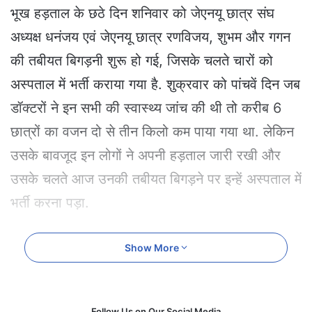
e
भूख हड़ताल के छठे दिन शनिवार को जेएनयू छात्र संघ
m
अध्यक्ष धनंजय एवं जेएनयू छात्र रणविजय, शुभम और गगन
a
i
की तबीयत बिगड़नी शुरू हो गई, जिसके चलते चारों को
l
अस्पताल में भर्ती कराया गया है. शुक्रवार को पांचवें दिन जब
डॉक्टरों ने इन सभी की स्वास्थ्य जांच की थी तो करीब 6
छात्रों का वजन दो से तीन किलो कम पाया गया था. लेकिन
उसके बावजूद इन लोगों ने अपनी हड़ताल जारी रखी और
उसके चलते आज उनकी तबीयत बिगड़ने पर इन्हें अस्पताल में
भर्ती करना पड़ा.
हड़ताल पर बैठे कई छात्रों की हालत गंभीर
Show More
ऑल इंडिया स्टूडेंट एसोसिएशन (आआइसा) दिल्ली की सचिव
नेहा तिवारी का कहना है, “कि हड़ताल के 130 घंटे बीतने के
Follow Us on Our Social Media