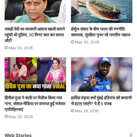
टाइफाइड बुखार है. उसके पूरे शरीर पर दाने निकल आए हैं.
उसका रक्तचाप बहुत कम हो गया है. उसे अस्पताल में भर्ती
कर दवा देने की जरूरत है. नीतीश को भी बहुत कमजोरी है.
राबड़ी देवी का सरकारी आवास खाली कराने
होर्मुज संकट के बीच भारत की रणनीति
उसकी नाड़ी की गति 100 से अधिक हो गई है. गगन को
पहुंची थी पुलिस, 10 मिनट बात कर वापस
कामयाब, सुरक्षित गुजर रहे भारतीय जहाज
लौटी
May 30, 2026
कमजोरी के साथ-साथ पूरे शरीर पर दाने निकल आए हैं.
May 30, 2026
पुष्पराज में लीवर खराब होने के शुरुआती लक्षण दिखाई दिए
हैं. रणविजय और शुभम को अपनी भूख हड़ताल बंद करने की
सख्त सलाह दी गई है. लेकिन वे तब तक भूख हड़ताल जारी
रखने के लिए दृढ़ संकल्पित हैं, जब तक जेएनयू के कुलपति
छात्रों की मांगें पूरी नहीं कर देते.”
ढिंचैक पूजा ने शादी पर रिलीज किया नया
हार्दिक पंड्या क्यों मुंबई इंडियंस की कप्तानी
गाना, सोशल मीडिया पर वायरल हुईं मजेदार
से हटाए जाएंगे? ये हैं 5 वजह
प्रतिक्रियाएं
May 29, 2026
ये है छात्रों की मांग
May 30, 2026
प्रदर्शन में शामिल छात्रों की मांग है कि छात्रों के खिलाफ
Web Stories