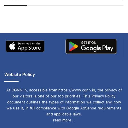
जम्मू-कश्मीर में बारिश से
सोनम ने ही राजा को दिया था
प्रॉक्टोरियल पूछताछ बंद की जानी चाहिए, मेरिट कम मींस
अपडेट
खाई में धक्का… आरोपियों ने
बताई सच्चाई
छात्रवृत्ति कम से कम पांच हजार की जानी चाहिए.
इंजीनियरिंग छात्रों को भी एमसीएम का लाभ दिया जाना
चाहिए. जेंडर सेंसटाइजेशन कमिटी अगेंस्ट सेक्सुअल हैरसमेंट
फिर से बनाई जानी चाहिए. बराक छात्रावास को जल्द से
जल्द खोला जाए, जिसके खुलने का लंबे समय से इंतजार हो
रहा है.
Website Policy
At CGNN.in, accessible from https://www.cgnn.in, the privacy of
our visitors is one of our top priorities. This Privacy Policy
document outlines the types of information we collect and how
we use it, in full compliance with Google AdSense requirements
and applicable laws.
read more...