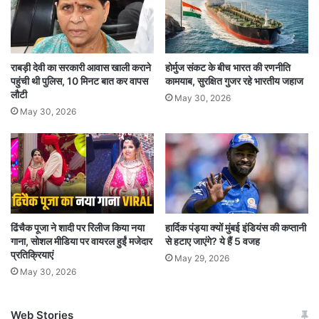
केजरीवाल हिरासत में ही हैं.
पिछले शुक्रवार को सिसोदिया को ज़मानत देने वाली सुप्रीम
राबड़ी देवी का सरकारी आवास खाली कराने
होर्मुज संकट के बीच भारत की रणनीति
कोर्ट ने कहा कि ऐसे मामले में सिसोदिया को जेल में रखने का
पहुंची थी पुलिस, 10 मिनट बात कर वापस
कामयाब, सुरक्षित गुजर रहे भारतीय जहाज
लौटी
कोई फ़ायदा नहीं है, जिसमें मुकदमे के कभी भी ख़त्म होने की
May 30, 2026
May 30, 2026
कोई उम्मीद नहीं है, और सबसे महत्वपूर्ण बात यह है कि
लगातार जेल में रहना संविधान के अनुच्छेद 21 के तहत
स्वतंत्रता और त्वरित सुनवाई के उनके मौलिक अधिकार का
उल्लंघन करता है.
ढिंचैक पूजा ने शादी पर रिलीज किया नया
हार्दिक पंड्या क्यों मुंबई इंडियंस की कप्तानी
गाना, सोशल मीडिया पर वायरल हुईं मजेदार
से हटाए जाएंगे? ये हैं 5 वजह
प्रतिक्रियाएं
May 29, 2026
May 30, 2026
Web Stories