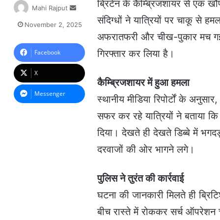
ब्रिटेन के कैम्ब्रिजशायर से एक 
S
Mahi Rajput
e
संदिग्धों ने यात्रियों पर चाकू से
November 2, 2025
n
अफरातफरी और चीख-पुकार मच गई। मौक
d
a
गिरफ्तार कर लिया है।
Facebook
n
e
X
m
कैम्ब्रिजशायर में हुआ हमला
a
Messenger
स्थानीय मीडिया रिपोर्टों के अनुसार
i
l
सफर कर रहे यात्रियों ने बताया क
दिया। देखते ही देखते डिब्बे में 
दरवाजों की ओर भागने लगे।
पुलिस ने तुरंत की कार्रवाई
घटना की जानकारी मिलते ही ब्रिटिश 
बीच रास्ते में रोककर सर्च ऑपरेशन