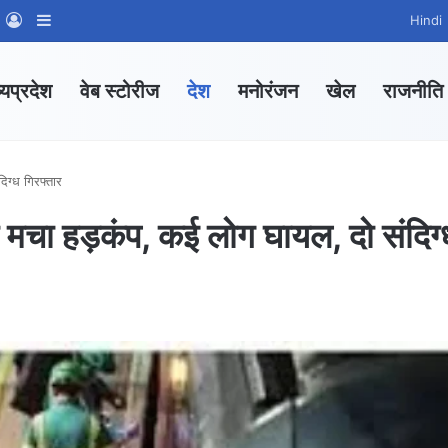
m
sApp Channel
WhatsApp Group
Log In
Sidebar
Hindi
्यप्रदेश
वेब स्टोरीज
देश
मनोरंजन
खेल
राजनीति
दिग्ध गिरफ्तार
 से मचा हड़कंप, कई लोग घायल, दो संदिग