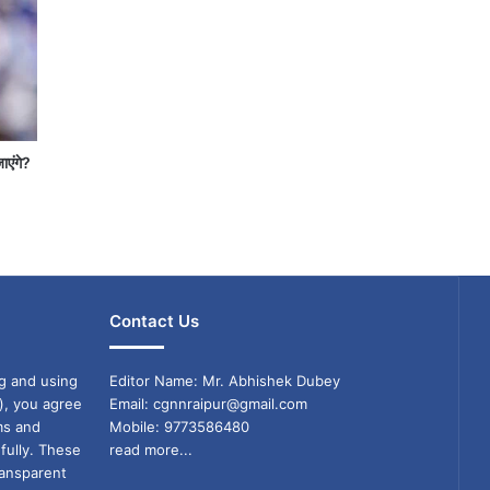
जाएंगे?
Contact Us
g and using
Editor Name: Mr. Abhishek Dubey
), you agree
Email: cgnnraipur@gmail.com
ms and
Mobile: 9773586480
fully. These
read more...
ransparent