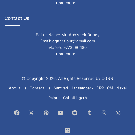
read more...
Contact Us
Editor Name: Mr. Abhishek Dubey
Email: cgnnraipur@gmail.com
Mobile: 9773586480
read more...
© Copyright 2026, All Rights Reserved by CGNN
About Us
Contact Us
Samvad
Jansampark
DPR
CM
Naxal
Raipur
Chhattisgarh
Facebook
X
Pinterest
YouTube
Reddit
Tumblr
Instagram
What
Chan
WhatsApp