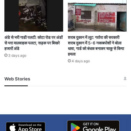
अंडे से भरी गाडी पलटी: कोटा रोड पर अंडों
शराब दुकान में लूट: गतोरा की सरकारी
से भरा मालवाहक पलटा, सड़क पर बिखरे
शराब दुकान में 5-6 नकाबपोशों ने बोला
हजारों अंडे
धावा, गार्ड को बंधक बनाकर चाकू से किया
हमला
3 days ago
4 days ago
Web Stories
जम्मू-कश्मीर में बारिश से
सोनम ने ही राजा को दिया था
अपडेट
खाई में धक्का… आरोपियों ने
बताई सच्चाई