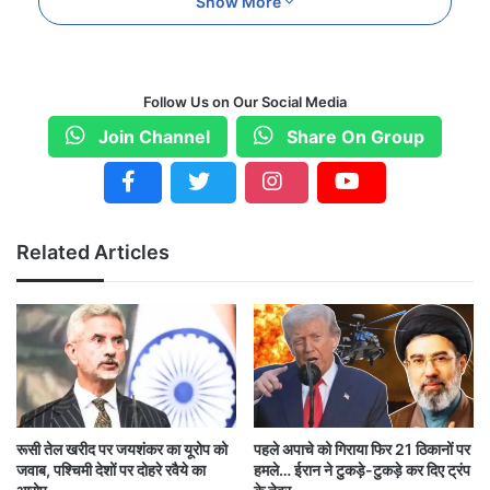
Show More
एक पार्टी अधिकारी ने कहा, “इसके बाद पार्थिव शरीर को
डीवाईएफआई के राज्य मुख्यालय ले जाया जाएगा और दोपहर
Follow Us on Our Social Media
3.30 बजे से 15 मिनट तक वहां रखा जाएगा।” बता दें कि
Join Channel
Share On Group
बुद्धदेव भट्टाचार्य डीवाईएफआई के संस्थापक सदस्यों में से
एक थे। उनका पार्थिव शरीर को अंतिम यात्रा के बाद
अनआरएस अस्पताल ले जाकर शोध कार्य के लिए सौंप दिया
Related Articles
जाएगा।
रूसी तेल खरीद पर जयशंकर का यूरोप को
पहले अपाचे को गिराया फिर 21 ठिकानों पर
जवाब, पश्चिमी देशों पर दोहरे रवैये का
हमले… ईरान ने टुकड़े-टुकड़े कर दिए ट्रंप