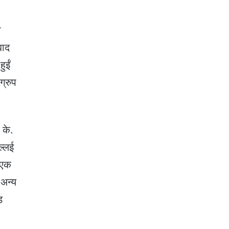
ी
बाद
ुईं
ग्रुप
 के.
ल्लई
ह एक
 अन्य
़