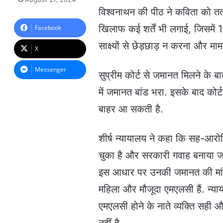
n
विश्वनाथन की पीठ ने कविता को तत्क
d
a
खिलाफ कई शर्तें भी लगाई, जिसमें
Facebook
n
साक्ष्यों से छेड़छाड़ न करना और मा
e
X
m
a
Messenger
सुप्रीम कोर्ट से जमानत मिलने के ब
i
l
में जमानत बांड भरा. इसके बाद को
बाहर आ सकती है.
शीर्ष न्यायालय ने कहा कि सह-आरोपिय
चुका है और सरकारी गवाह बनाया जा
इस आधार पर उनकी जमानत की मां
महिला और मौजूदा एमएलसी हैं. न्याय
एमएलसी होने के नाते व्यक्ति सही 