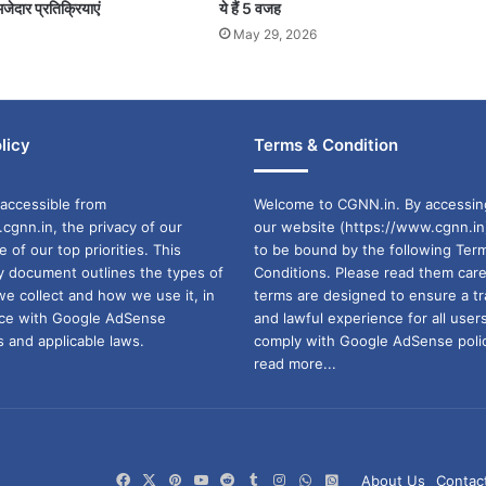
जेदार प्रतिक्रियाएं
ये हैं 5 वजह
May 29, 2026
licy
Terms & Condition
accessible from
Welcome to CGNN.in. By accessin
cgnn.in, the privacy of our
our website (https://www.cgnn.in
ne of our top priorities. This
to be bound by the following Ter
cy document outlines the types of
Conditions. Please read them care
we collect and how we use it, in
terms are designed to ensure a t
ance with Google AdSense
and lawful experience for all user
 and applicable laws.
comply with Google AdSense polic
read more...
Facebook
X
Pinterest
YouTube
Reddit
Tumblr
Instagram
WhatsApp
WhatsApp
About Us
Contac