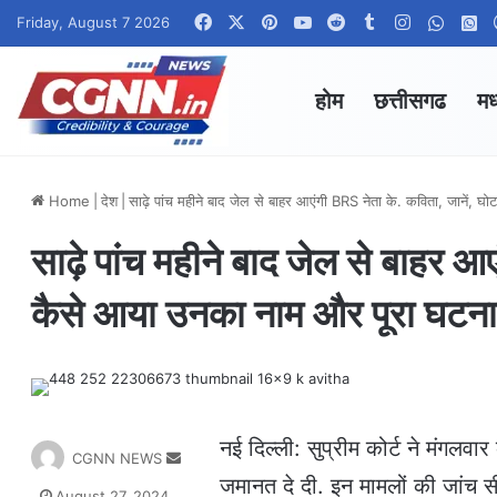
Facebook
X
Pinterest
YouTube
Reddit
Tumblr
Instagram
Whats
W
Friday, August 7 2026
होम
छत्तीसगढ
मध
Home
|
देश
|
साढ़े पांच महीने बाद जेल से बाहर आएंगी BRS नेता के. कविता, जानें, 
साढ़े पांच महीने बाद जेल से बाहर आए
कैसे आया उनका नाम और पूरा घटन
नई दिल्ली: सुप्रीम कोर्ट ने मंगलव
S
CGNN NEWS
e
जमानत दे दी. इन मामलों की जांच स
August 27, 2024