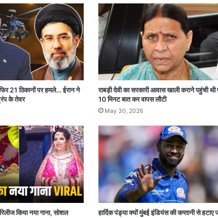
 फिर 21 ठिकानों पर हमले… ईरान ने
राबड़ी देवी का सरकारी आवास खाली कराने पहुंची थी 
रंप के तेवर
10 मिनट बात कर वापस लौटी
May 30, 2026
पर रिलीज किया नया गाना, सोशल
हार्दिक पंड्या क्यों मुंबई इंडियंस की कप्तानी से हटाए 