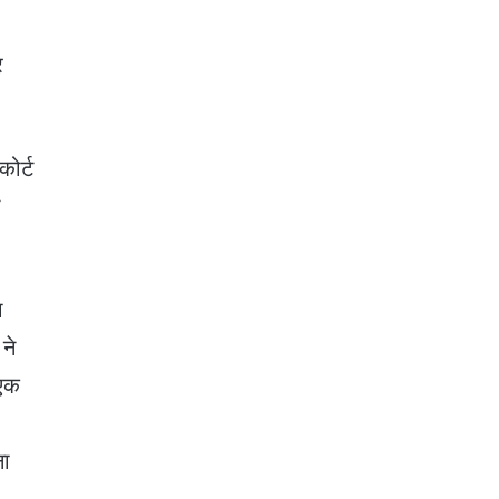
र
कोर्ट
े
ा
ने
 एक
ना