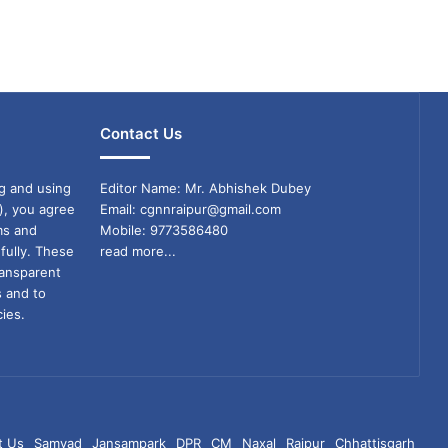
Contact Us
g and using
Editor Name: Mr. Abhishek Dubey
), you agree
Email: cgnnraipur@gmail.com
ms and
Mobile: 9773586480
fully. These
read more...
ransparent
s and to
ies.
t Us
Samvad
Jansampark
DPR
CM
Naxal
Raipur
Chhattisgarh