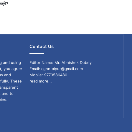
जाएंगे?
Contact Us
g and using
Editor Name: Mr. Abhishek Dubey
), you agree
Email: cgnnraipur@gmail.com
ms and
Mobile: 9773586480
fully. These
read more...
ransparent
s and to
ies.